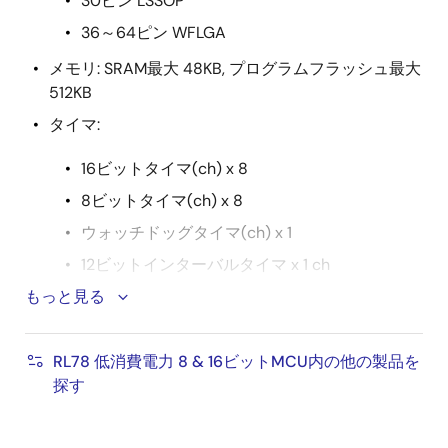
30ピン LSSOP
36～64ピン WFLGA
メモリ: SRAM最大 48KB, プログラムフラッシュ最大
512KB
タイマ:
16ビットタイマ(ch) x 8
8ビットタイマ(ch) x 8
ウォッチドッグタイマ(ch) x 1
12ビットインターバルタイマ x 1 ch
もっと見る
PWM: PWM出力 x 13, 3相PWMl出力機能
アナログ機能: 10ビットA/Dコンバータ(ch) x 9, 8ビ
ットD/Aコンバータ(ch) x 2
RL78 低消費電力 8 & 16ビットMCU内の他の製品を
探す
オンチップオシレータ周波数(MHz):
高速 1M, 2M, 3M, 4M, 6M, 8M, 12M, 16M, 24, 32M.