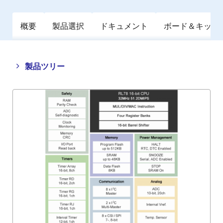
概要
製品選択
ドキュメント
ボード＆キット
Close
Open
製品ツリー
product
product
tree
tree
menu
menu