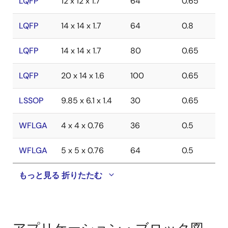
LQFP
12 x 12 x 1.7
64
0.65
LQFP
14 x 14 x 1.7
64
0.8
LQFP
14 x 14 x 1.7
80
0.65
LQFP
20 x 14 x 1.6
100
0.65
LSSOP
9.85 x 6.1 x 1.4
30
0.65
WFLGA
4 x 4 x 0.76
36
0.5
WFLGA
5 x 5 x 0.76
64
0.5
もっと見る
折りたたむ