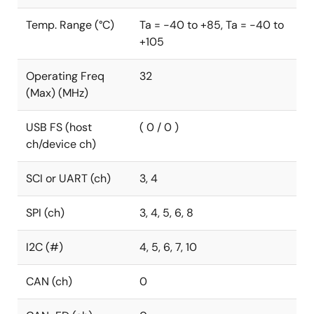
Temp. Range (°C)
Ta = -40 to +85, Ta = -40 to
+105
Operating Freq
32
(Max) (MHz)
USB FS (host
( 0 / 0 )
ch/device ch)
SCI or UART (ch)
3, 4
SPI (ch)
3, 4, 5, 6, 8
I2C (#)
4, 5, 6, 7, 10
CAN (ch)
0