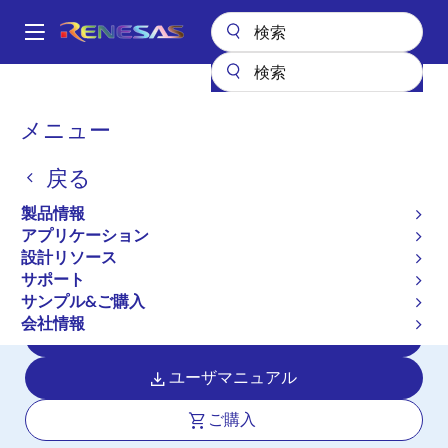
メ
イ
A
ン
Main
コ
全製品リスト
マイクロコントローラとマイクロプロセッサ
navigation
ン
RL78 低消費電力 8 & 16ビットMCU
RL78/G14
パ
メニュー
テ
ン
RL78/G14
ン
戻る
ツ
く
アクティブ
長期製品供給対象
に
ず
製品情報
モータ制御、産業機器、計測機器に適
移
アプリケーション
動
した、低消費・高機能な汎用マイクロ
設計リソース
コントローラ
サポート
サンプル&ご購入
会社情報
データシート
ユーザマニュアル
ご購入