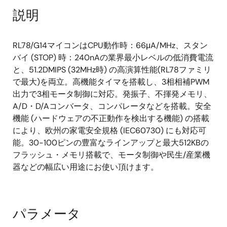
48M, 64MHz
説明
低速 15kHz
その他: RTC, パワーオンリセット, 低電圧検出
RL78/G14マイコンはCPU動作時：66μA/MHz、スタン
バイ (STOP) 時：240nAの業界最小レベルの低消費電流
と、51.2DMIPS (32MHz時) の高演算性能(RL78ファミリ
で最大)を両立。高機能タイマを搭載し、3相相補PWM
出力で3相モータ制御に対応。発振子、不揮発メモリ、
A/D・D/Aコンバータ、コンパレータなどを搭載。安全
機能 (ハードウェアの不正動作を検出する機能) の搭載
により、欧州の家電安全規格 (IEC60730) にも対応可
能。30-100ピンの豊富なラインアップと最大512KBの
フラッシュ・メモリ搭載で、モータ制御や民生/産業機
器などの幅広い用途にお使い頂けます。
パラメータ