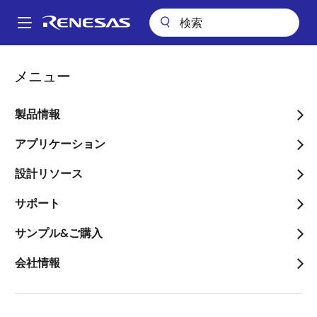
メ
イ
A
ン
Main
コ
アプリケーション
民生機器全般
navigation
メニュー
ン
パ
民生機器全般
テ
ン
ン
製品情報
ツ
く
画像
に
アプリケーション
ず
移
設計リソース
動
サポート
サンプル&ご購入
会社情報