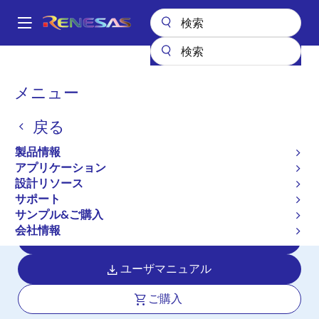
メ
イ
A
ン
Main
コ
全製品リスト
マイクロコントローラとマイクロプロセッサ
navigation
ン
RL78 低消費電力 8 & 16ビットMCU
RL78/H1D
パ
メニュー
テ
ン
RL78/H1D
ン
戻る
ツ
く
アクティブ
に
ず
製品情報
ヘルスケア機器のセンシングに最適な
移
アプリケーション
動
アナログ機能を搭載したマイクロコン
設計リソース
トローラ
サポート
サンプル&ご購入
会社情報
データシート
ユーザマニュアル
ご購入