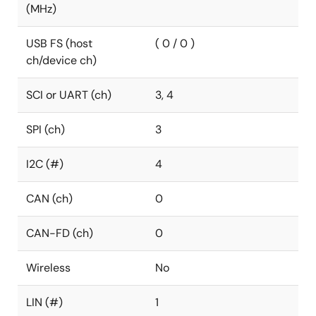
(MHz)
USB FS (host
( 0 / 0 )
ch/device ch)
SCI or UART (ch)
3, 4
SPI (ch)
3
I2C (#)
4
CAN (ch)
0
CAN-FD (ch)
0
Wireless
No
LIN (#)
1