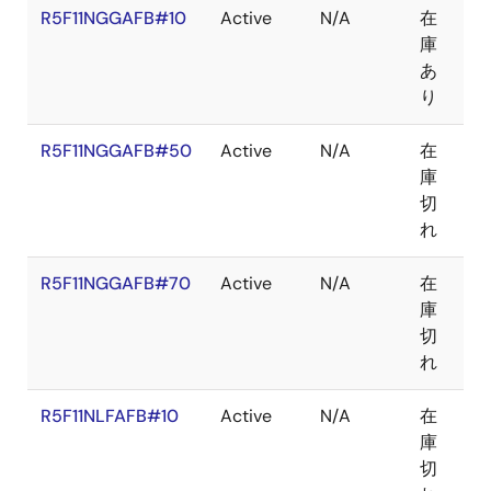
R5F11NGGAFB#10
Active
N/A
在
LF
庫
あ
り
R5F11NGGAFB#50
Active
N/A
在
LF
庫
切
れ
R5F11NGGAFB#70
Active
N/A
在
LF
庫
切
れ
R5F11NLFAFB#10
Active
N/A
在
LF
庫
切