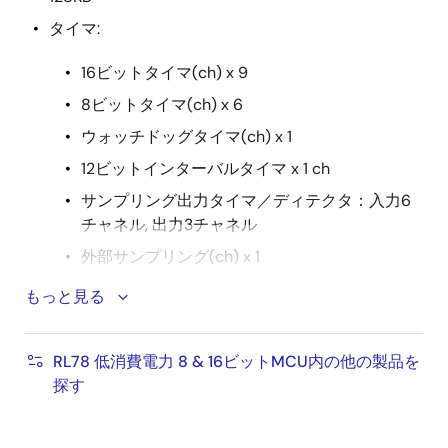
タイマ:
16ビットタイマ(ch) x 9
8ビットタイマ(ch) x 6
ウォッチドッグタイマ(ch) x 1
12ビットインターバルタイマ x 1 ch
サンプリング出力タイマ／ディテクタ：入力6
チャネル, 出力3チャネル
外部サンプリング(ch) x 1
PWM: PWM出力 x 7
もっと見る
アナログ機能:
RL78 低消費電力 8 & 16ビットMCU内の他の製品を
10ビットA/Dコンバータ(ch) x 3
探す
ΔΣA/Dコンバータ
8ビットD/Aコンバータ(ch) x 1