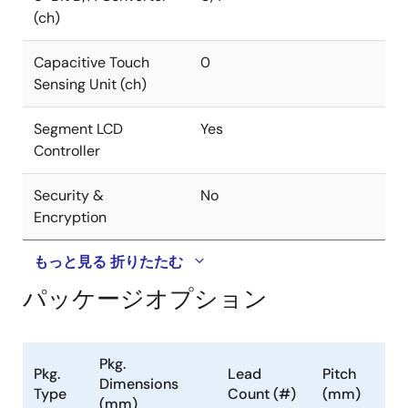
(ch)
Capacitive Touch
0
Sensing Unit (ch)
Segment LCD
Yes
Controller
Security &
No
Encryption
もっと見る
折りたたむ
パッケージオプション
Pkg.
Pkg.
Lead
Pitch
Dimensions
Type
Count (#)
(mm)
(mm)