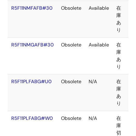
R5F11NMFAFB#30
Obsolete
Available
在
LF
庫
あ
り
R5F11NMGAFB#30
Obsolete
Available
在
LF
庫
あ
り
R5F11PLFABG#U0
Obsolete
N/A
在
BG
庫
あ
り
R5F11PLFABG#W0
Obsolete
N/A
在
BG
庫
切