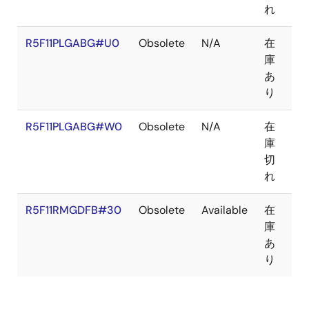
れ
R5F11PLGABG#U0
Obsolete
N/A
在
BG
庫
あ
り
R5F11PLGABG#W0
Obsolete
N/A
在
BG
庫
切
れ
R5F11RMGDFB#30
Obsolete
Available
在
LF
庫
あ
り