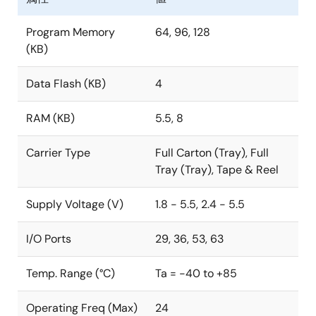
Program Memory
64, 96, 128
(KB)
Data Flash (KB)
4
RAM (KB)
5.5, 8
Carrier Type
Full Carton (Tray), Full
Tray (Tray), Tape & Reel
Supply Voltage (V)
1.8 - 5.5, 2.4 - 5.5
I/O Ports
29, 36, 53, 63
Temp. Range (°C)
Ta = -40 to +85
Operating Freq (Max)
24