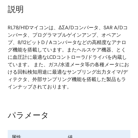
12ビットD/Aコンバータ(ch) x 1
説明
オンチップオシレータ周波数(MHz):
RL78/H1Dマイコンは、ΔΣA/Dコンバータ、SAR A/Dコ
高速： 1M, 2M, 3M, 4M, 6M, 8M, 12M, 24MHz
ンバータ、プログラマブルゲインアンプ、オペアン
低速 15kHz
プ、8/12ビットD / Aコンバータなどの高精度なアナロ
グ機能を搭載しています。またヘルスケア機器、とく
その他: RTC, パワーオンリセット, 低電圧検出
に血圧計に最適なLCDコントローラ/ドライバを内蔵し
ています。 また、ガス/水道メータ等の各種メータにお
ける回転検知用途に最適なサンプリング出力タイマ/デ
ィテクタ、外部サンプリング機能を搭載した製品もラ
インナップされております。
パラメータ
属性
値