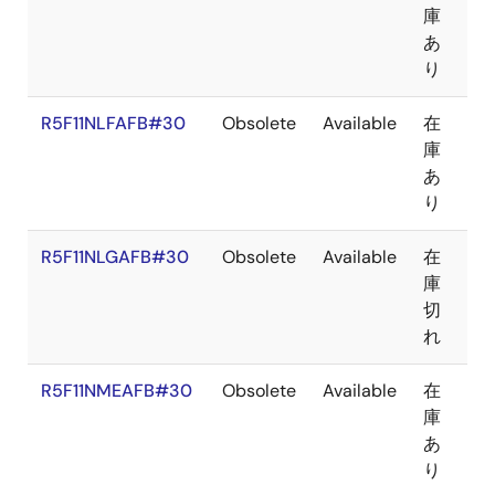
庫
あ
り
R5F11NLFAFB#30
Obsolete
Available
在
LF
庫
あ
り
R5F11NLGAFB#30
Obsolete
Available
在
LF
庫
切
れ
R5F11NMEAFB#30
Obsolete
Available
在
LF
庫
あ
り