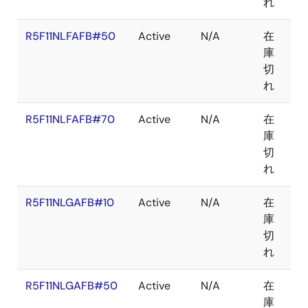
れ
R5F11NLFAFB#50
Active
N/A
在
LF
庫
切
れ
R5F11NLFAFB#70
Active
N/A
在
LF
庫
切
れ
R5F11NLGAFB#10
Active
N/A
在
LF
庫
切
れ
R5F11NLGAFB#50
Active
N/A
在
LF
庫