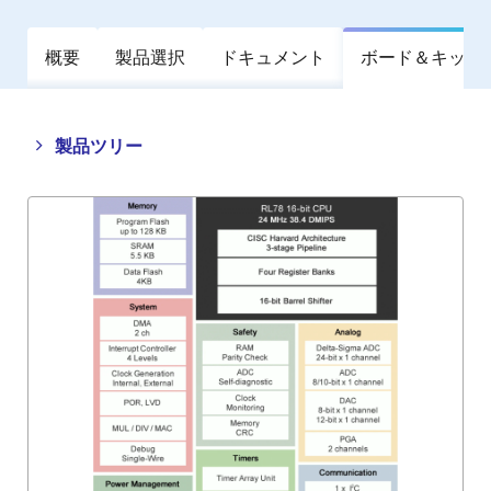
概要
製品選択
ドキュメント
ボード＆キット
Close
Open
製品ツリー
product
product
tree
tree
menu
menu