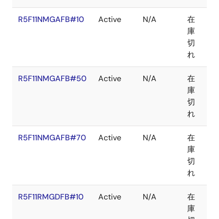
R5F11NMGAFB#10
Active
N/A
在
LF
庫
切
れ
R5F11NMGAFB#50
Active
N/A
在
LF
庫
切
れ
R5F11NMGAFB#70
Active
N/A
在
LF
庫
切
れ
R5F11RMGDFB#10
Active
N/A
在
LF
庫