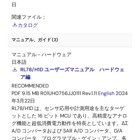
日
関連ファイル：
カタログ
マニュアル、ガイド (3)
マニュアル－ハードウェア
日本語
RL78/H1D ユーザーズマニュアル ハードウェ
ア編
RECOMMENDED
PDF
9.15 MB
R01UH0756JJ0111 Rev.1.11
English
2024
年3月22日
RL78/H1D は、センサ応用や計測用途を主なターゲ
ットとした 16 ビット MCU であり、高精度なアナロ
グ機能と超低消費電力動作を特長としています。ΔΣ
A/D コンバータおよび SAR A/D コンバータ、D/A
コンバータ、プログラマブル・ゲイン・アンプ、各