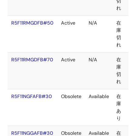
切
れ
R5F11RMGDFB#50
Active
N/A
在
LF
庫
切
れ
R5F11RMGDFB#70
Active
N/A
在
LF
庫
切
れ
R5F11NGFAFB#30
Obsolete
Available
在
LF
庫
あ
り
R5F11NGGAFB#30
Obsolete
Available
在
LF