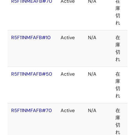
R5F11NMEAFB#70
Active
N/A
在
LF
庫
切
れ
R5F11NMFAFB#10
Active
N/A
在
LF
庫
切
れ
R5F11NMFAFB#50
Active
N/A
在
LF
庫
切
れ
R5F11NMFAFB#70
Active
N/A
在
LF
庫
切
れ