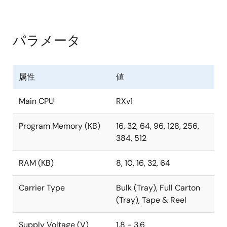
パラメータ
属性
値
Main CPU
RXv1
Program Memory (KB)
16, 32, 64, 96, 128, 256,
384, 512
RAM (KB)
8, 10, 16, 32, 64
Carrier Type
Bulk (Tray), Full Carton
(Tray), Tape & Reel
Supply Voltage (V)
1.8 - 3.6