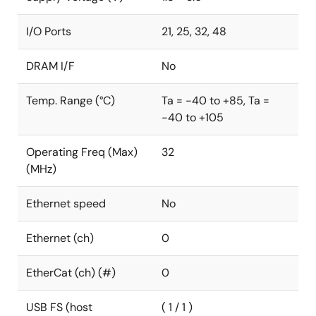
I/O Ports
21, 25, 32, 48
DRAM I/F
No
Temp. Range (°C)
Ta = -40 to +85, Ta =
-40 to +105
Operating Freq (Max)
32
(MHz)
Ethernet speed
No
Ethernet (ch)
0
EtherCat (ch) (#)
0
USB FS (host
( 1 / 1 )