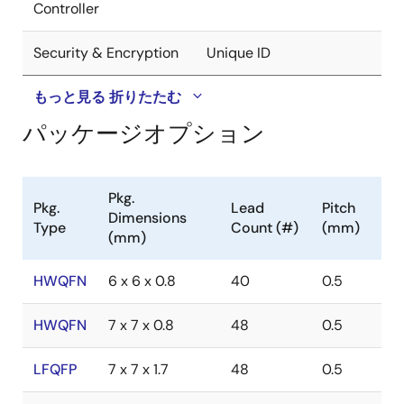
Controller
Security & Encryption
Unique ID
もっと見る
折りたたむ
パッケージオプション
Pkg.
Pkg.
Lead
Pitch
Dimensions
Type
Count (#)
(mm)
(mm)
HWQFN
6 x 6 x 0.8
40
0.5
HWQFN
7 x 7 x 0.8
48
0.5
LFQFP
7 x 7 x 1.7
48
0.5