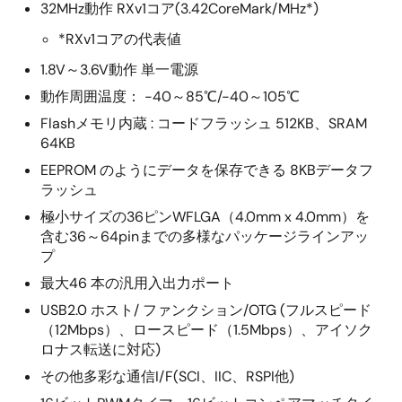
32MHz動作 RXv1コア(3.42CoreMark/MHz*)
*RXv1コアの代表値
1.8V～3.6V動作 単一電源
動作周囲温度： -40～85℃/-40～105℃
Flashメモリ内蔵 : コードフラッシュ 512KB、SRAM
64KB
EEPROM のようにデータを保存できる 8KBデータフ
ラッシュ
極小サイズの36ピンWFLGA（4.0mm x 4.0mm）を
含む36～64pinまでの多様なパッケージラインアッ
プ
最大46 本の汎用入出力ポート
USB2.0 ホスト/ ファンクション/OTG (フルスピード
（12Mbps）、ロースピード（1.5Mbps）、アイソク
ロナス転送に対応)
その他多彩な通信I/F(SCI、IIC、RSPI他)