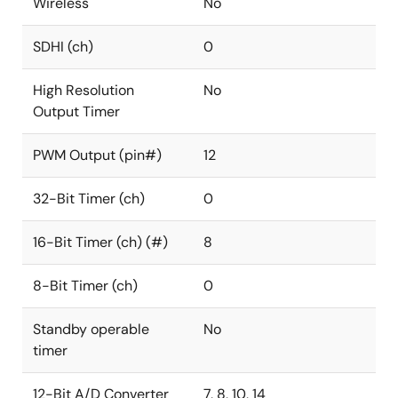
Wireless
No
SDHI (ch)
0
High Resolution
No
Output Timer
PWM Output (pin#)
12
32-Bit Timer (ch)
0
16-Bit Timer (ch) (#)
8
8-Bit Timer (ch)
0
Standby operable
No
timer
12-Bit A/D Converter
7, 8, 10, 14