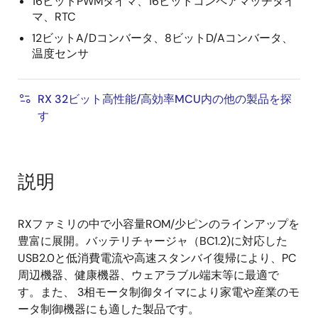
16ビットPWMタイマ、16ビットコンペアマッチタイ
マ、RTC
12ビットA/Dコンバータ、8ビットD/Aコンバータ、
温度センサ
RX 32ビット高性能/高効率MCU内の他の製品を探
す
説明
RXファミリの中で小容量ROM/少ピンのラインアップを
豊富に展開。バッテリチャージャ（BC1.2)に対応した
USB2.0と低消費電流や高速スタンバイ復帰により、PC
周辺機器、健康機器、ウェアラブル端末等に最適で
す。また、 3相モータ制御タイマにより家電や産業のモ
ータ制御機器にも適した製品です。