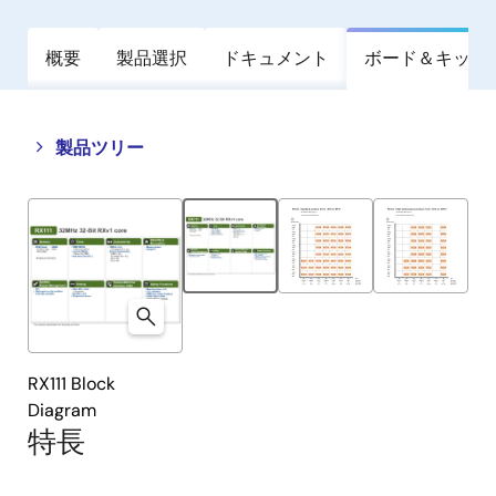
概要
製品選択
ドキュメント
ボード＆キット
Close
Open
製品ツリー
product
product
tree
tree
menu
menu
RX111 Block
Diagram
特長