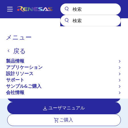
メ
イ
A
ン
Main
コ
全製品リスト
マイクロコントローラとマイクロプロセッサ
navigation
ン
RX 32ビット高性能/高効率MCU
RX111
パ
メニュー
テ
ン
RX111
ン
戻る
ツ
く
アクティブ
長期製品供給対象
に
ず
製品情報
小容量 ROM/少ピンラインナップ、
移
アプリケーション
動
USB2.0 内蔵 32 ビットマイクロコント
設計リソース
ローラ
サポート
サンプル&ご購入
会社情報
データシート
ユーザマニュアル
ご購入