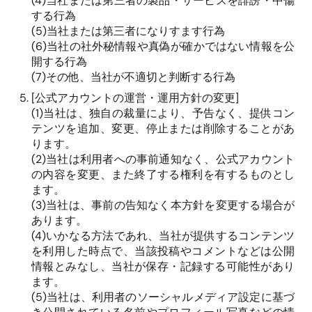
(4)
当社または第三者の製品・サービスを誹謗・中傷
する行為
(5)
当社または第三者になりすます行為
(6)
当社の社外秘情報や真偽が確かではない情報を公
開する行為
(7)
その他、当社が不適切と判断する行為
[
公式アカウントの運営・運用方針の変更
]
(1)
当社は、独自の裁量により、予告なく、提供コン
テンツを追加、変更、停止または削除することがあ
ります。
(2)
当社は利用者への事前通知なく、公式アカウント
の内容を変更、また終了する権利を有するものとし
ます。
(3)
当社は、事前の告知なく本方針を変更する場合が
あります。
(4)
いかなる方法であれ、当社が提供するコンテンツ
を利用した時点で、当該投稿やコメントなどは公開
情報とみなし、当社が保存・記録する可能性があり
ます。
(5)
当社は、利用者のソーシャルメディア設定に基づ