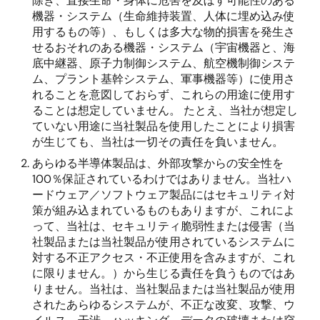
除き、直接生命・身体に危害を及ぼす可能性のある
機器・システム（生命維持装置、人体に埋め込み使
用するもの等）、もしくは多大な物的損害を発生さ
せるおそれのある機器・システム（宇宙機器と、海
底中継器、原子力制御システム、航空機制御システ
ム、プラント基幹システム、軍事機器等）に使用さ
れることを意図しておらず、これらの用途に使用す
ることは想定していません。 たとえ、当社が想定し
ていない用途に当社製品を使用したことにより損害
が生じても、当社は一切その責任を負いません。
あらゆる半導体製品は、外部攻撃からの安全性を
100％保証されているわけではありません。当社ハ
ードウェア／ソフトウェア製品にはセキュリティ対
策が組み込まれているものもありますが、これによ
って、当社は、セキュリティ脆弱性または侵害（当
社製品または当社製品が使用されているシステムに
対する不正アクセス・不正使用を含みますが、これ
に限りません。）から生じる責任を負うものではあ
りません。当社は、当社製品または当社製品が使用
されたあらゆるシステムが、不正な改変、攻撃、ウ