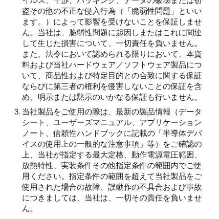
イルス、干渉、ハッキング、データの破壊または窃
盗その他の不正な侵入行為（「脆弱性問題」といい
ます。）によって影響を受けないことを保証しませ
ん。当社は、脆弱性問題に起因しまたはこれに関連
して生じた損害について、一切責任を負いません。
また、法令において認められる限りにおいて、本資
料および当社ハードウェア／ソフトウェア製品につ
いて、商品性および特定目的との合致に関する保証
ならびに第三者の権利を侵害しないことの保証を含
め、明示または黙示のいかなる保証も行いません。
当社製品をご使用の際は、最新の製品情報（データ
シート、ユーザーズマニュアル、アプリケーション
ノート、信頼性ハンドブックに記載の「半導体デバ
イスの使用上の一般的な注意事項」等）をご確認の
上、当社が指定する最大定格、動作電源電圧範囲、
放熱特性、実装条件その他指定条件の範囲内でご使
用ください。指定条件の範囲を超えて当社製品をご
使用された場合の故障、誤動作の不具合および事故
につきましては、当社は、一切その責任を負いませ
ん。