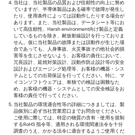
当社は、当社製品の品質および信頼性の向上に努め
ていますが、半導体製品はある確率で故障が発生し
たり、使用条件によっては誤動作したりする場合が
あります。また、当社製品は、データシート等にお
いて高信頼性、Harsh environment向け製品と定義
しているものを除き、耐放射線設計を行っておりま
せん。仮に当社製品の故障または誤動作が生じた場
合であっても、人身事故、火災事故その他社会的損
害等を生じさせないよう、お客様の責任において、
冗長設計、延焼対策設計、誤動作防止設計等の安全
設計およびエージング処理等、お客様の機器・シス
テムとしての出荷保証を行ってください。特に、マ
イコンソフトウェアは、単独での検証は困難なた
め、お客様の機器・システムとしての安全検証をお
客様の責任で行ってください。
当社製品の環境適合性等の詳細につきましては、製
品個別に必ず当社営業窓口までお問合せください。
ご使用に際しては、特定の物質の含有・使用を規制
するRoHS 指令等、適用される環境関連法令を十分
調査のうえ、かかる法令に適合するようご使用くだ