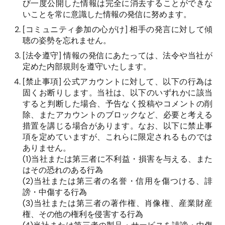
び一度公開した情報は完全に消去することができな
いことを常に意識した情報の発信に努めます。
[
コミュニティ参加の心がけ
]
相手の発言に対して傾
聴の姿勢を忘れません。
[
法令遵守
]
情報の発信にあたっては、法令や当社が
定めた内部規則を遵守いたします。
[
禁止事項
]
公式アカウントに対して、以下の行為は
固くお断りします。当社は、以下のいずれかに該当
すると判断した場合、予告なく投稿やコメントの削
除、またアカウントのブロックなど、必要と考える
措置を講じる場合があります。なお、以下に禁止事
項を定めていますが、これらに限定されるものでは
ありません。
(1)
当社または第三者に不利益・損害を与える、また
はその恐れのある行為
(2)
当社または第三者の名誉・信用を傷つける、誹
謗・中傷する行為
(3)
当社または第三者の著作権、肖像権、産業財産
権、その他の権利を侵害する行為