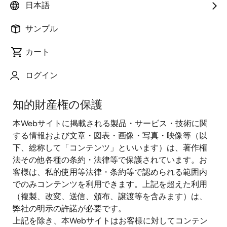
日本語
本Webサイトには弊社の各部署が運営している箇所が
サンプル
あり、また、弊社の関係会社が運営している他のWeb
サイトへのリンクが含まれています。それらの箇所や
カート
Webサイトを利用される場合は、その中で掲載されて
いる利用条件にも同意いただく必要がありますのでご
ログイン
注意ください。
知的財産権の保護
本Webサイトに掲載される製品・サービス・技術に関
する情報および文章・図表・画像・写真・映像等（以
下、総称して「コンテンツ」といいます）は、著作権
法その他各種の条約・法律等で保護されています。お
客様は、私的使用等法律・条約等で認められる範囲内
でのみコンテンツを利用できます。上記を超えた利用
（複製、改変、送信、頒布、譲渡等を含みます）は、
弊社の明示の許諾が必要です。
上記を除き、本Webサイトはお客様に対してコンテン