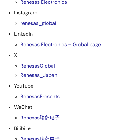
Renesas Electronics
Instagram
renesas_global
LinkedIn
Renesas Electronics – Global page
X
RenesasGlobal
Renesas_Japan
YouTube
RenesasPresents
WeChat
Renesas
瑞萨电子
Bilibilie
Renesas
瑞萨电子