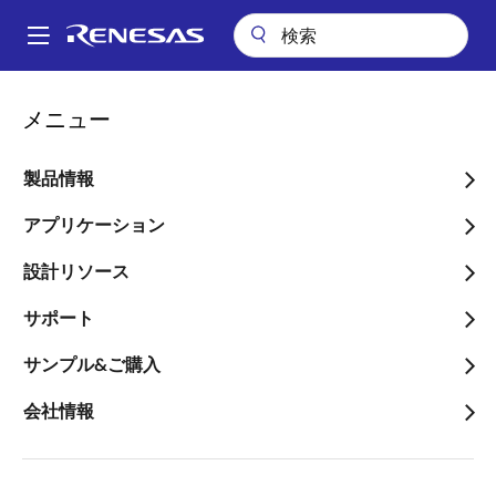
メ
イ
A
ン
Main
コ
navigation
メニュー
ン
Webサイト利用条件
テ
ン
製品情報
ツ
に
アプリケーション
移
設計リソース
サイトポリシー
動
サポート
本Webサイトの利用条件
サンプル&ご購入
本Webサイトをご利用いただく方（以下、「お客様」
といいます）は、以下の利用条件に同意いただいたも
会社情報
のと見なします。弊社は、予告なく利用条件を変更す
ることがありますので、最新の内容をご確認ください
ますようお願いいたします。