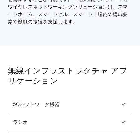
ワイヤレスネットワーキングソリューションは、スマ
ートホーム、スマートビル、スマート工場内の構成要
素や機能の接続を支援します。
無線インフラストラクチャ アプ
リケーション
5Gネットワーク機器
5Gインフラ用電源
ラジオ
AMD FPGA RFSoC用パワーツリー
耐放射線性 Versal 用パワー ツリー