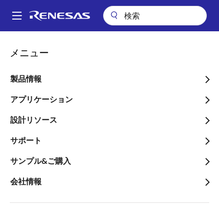
メ
イ
A
ン
Main
コ
アプリケーション
通信インフラストラクチャ
navigation
メニュー
ン
無線インフラストラクチャ
パ
テ
ン
無線インフラストラクチャ
ン
製品情報
ツ
く
に
アプリケーション
画像
ず
移
設計リソース
動
サポート
サンプル&ご購入
会社情報