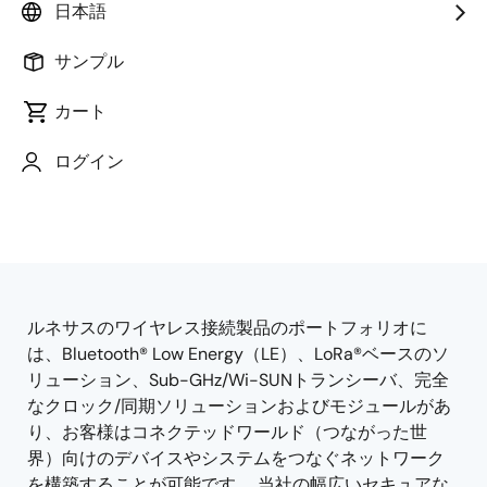
日本語
サンプル
カート
ページセクションへ移動：
ログイン
ルネサスのワイヤレス接続製品のポートフォリオに
概
は、Bluetooth® Low Energy（LE）、LoRa®ベースのソ
要
リューション、Sub-GHz/Wi-SUNトランシーバ、完全
なクロック/同期ソリューションおよびモジュールがあ
り、お客様はコネクテッドワールド（つながった世
界）向けのデバイスやシステムをつなぐネットワーク
を構築することが可能です。 当社の幅広いセキュアな