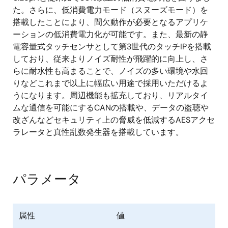
RX130とのピン配置互換、周辺機能互換
た。さらに、低消費電力モード（スヌーズモード）を
搭載したことにより、間欠動作が必要となるアプリケ
ーションの低消費電力化が可能です。また、最新の静
電容量式タッチセンサとして第3世代のタッチIPを搭載
しており、従来よりノイズ耐性が飛躍的に向上し、さ
らに耐水性も高まることで、ノイズの多い環境や水回
りなどこれまで以上に幅広い用途で採用いただけるよ
うになります。周辺機能も拡充しており、リアルタイ
ムな通信を可能にするCANの搭載や、データの盗聴や
改ざんなどセキュリティ上の脅威を低減するAESアクセ
ラレータと真性乱数発生器を搭載しています。
パラメータ
属性
値