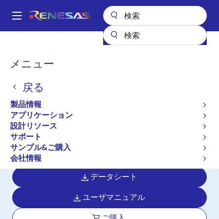
メ
イ
A
ン
Main
コ
全製品リスト
マイクロコントローラとマイクロプロセッサ
navigation
ン
RX 32ビット高性能/高効率MCU
RX140
パ
メニュー
テ
ン
RX140
ン
戻る
ツ
く
アクティブ
長期製品供給対象
に
ず
製品情報
RX100シリーズで初めてRXv2コアと第
移
アプリケーション
動
3世代タッチIPを搭載し、更なる低消費
設計リソース
電力化を実現した32ビットマイクロコ
サポート
サンプル&ご購入
ントローラ
会社情報
データシート
ユーザマニュアル
ご購入