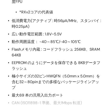
度FPU
*RXv2コアの代表値
低消費電力(アクティブ : 時56μA/MHz、スタンバイ :
時0.25μA)
広い動作電圧範囲 : 1.8V~5.5V
動作周囲温度： -40～85℃/-40～105℃
Flashメモリ内蔵 : コードフラッシュ 256KB、SRAM
64KB
EEPROM のようにデータを保存できる 8KBデータフ
ラッシュ
極小サイズの32ピンHWQFN（5.0mm x 5.0mm）を
含む32～80pinまでの多様なパッケージラインアッ
プ
最大69 本の汎用入出力ポート
CAN (ISO11898-1 準拠、最大1Mbps 転送)