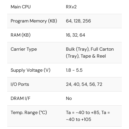
Main CPU
RXv2
Program Memory (KB)
64, 128, 256
RAM (KB)
16, 32, 64
Carrier Type
Bulk (Tray), Full Carton
(Tray), Tape & Reel
Supply Voltage (V)
1.8 - 5.5
I/O Ports
24, 40, 54, 56, 72
DRAM I/F
No
Temp. Range (°C)
Ta = -40 to +85, Ta =
-40 to +105