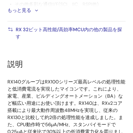
その他多彩な通信I/F(SCI、IIC、RSPI他)
もっと見る
16ビットPWMタイマ、16ビットローパワータイマ、
16ビットコンペアマッチタイマ、8ビットタイマ、
RTC
RX 32ビット高性能/高効率MCU内の他の製品を探
す
12ビットA/Dコンバータ、8ビットD/Aコンバータ、
温度センサ
静電容量式タッチセンシングユニット(CTSU2SL,
CTSU2L)
説明
自己容量方式：1 端子1 キー構成で最大36 キー
に対応
RX140グループはRX100シリーズ最高レベルの処理性能
と低消費電流を実現したマイコンです。これにより、
相互容量方式：マトリクス構成により最大64
家電、産業、ビルディングオートメーション（BA）な
キーに対応
ど幅広い用途にお使い頂けます。RX140は、RXv2コア
AESハードウェアアクセラレータ、RNGを搭載、フ
搭載により最大動作周波数48MHzを実現し、従来の
ラッシュメモリ保護機能
RX130と比較して約2倍の処理性能を達成しました。ま
た、CPU動作時で56µA/MHz、スタンバイモードで
精度+/-1.0%のハイスピードオンチップオシュレータ
0.25µAと従来比で30%以上の低消費電力化を図りまし