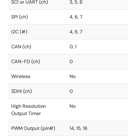
SCI or UART (ch)
3, 5, 6
SPI (ch)
4, 6, 7
I2C (#)
4, 6, 7
CAN (ch)
0, 1
CAN-FD (ch)
0
Wireless
No
SDHI (ch)
0
High Resolution
No
Output Timer
PWM Output (pin#)
14, 15, 16