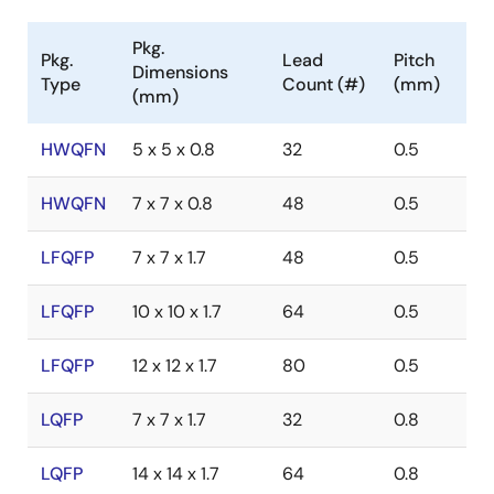
Pkg.
Pkg.
Lead
Pitch
Dimensions
Type
Count (#)
(mm)
(mm)
HWQFN
5 x 5 x 0.8
32
0.5
HWQFN
7 x 7 x 0.8
48
0.5
LFQFP
7 x 7 x 1.7
48
0.5
LFQFP
10 x 10 x 1.7
64
0.5
LFQFP
12 x 12 x 1.7
80
0.5
LQFP
7 x 7 x 1.7
32
0.8
LQFP
14 x 14 x 1.7
64
0.8