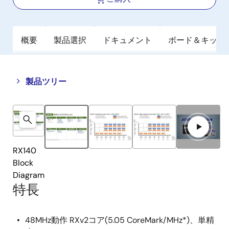
概要
製品選択
ドキュメント
ボード＆キット
Close
Open
製品ツリー
product
product
tree
tree
menu
menu
RX140
Block
Diagram
特長
48MHz動作 RXv2コア(5.05 CoreMark/MHz*)、単精