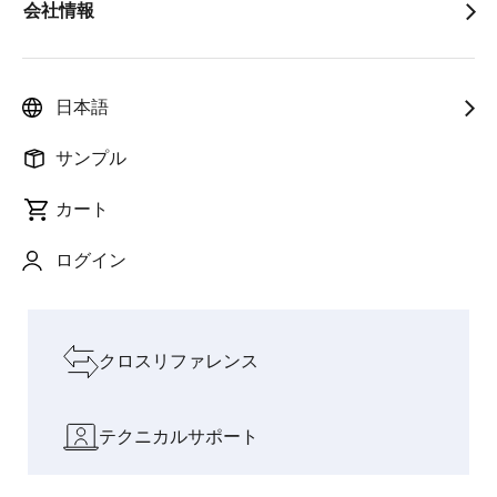
会社情報
人と社会を支
フィジ
インテリジェンスが料
AIと現実
pause
えるイノベー
カルAI
理を変える：CUCKOO
世界をつ
ションで成長
の時代
のAI搭載IHクッキング
なぐ架け
を加速
へ
ヒーター
橋
日本語
設計リソースを見る
サンプル
カート
ソフトウェアとツール
ログイン
ボードとキット
クロスリファレンス
テクニカルサポート