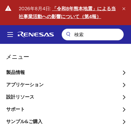
メ
warning
2026年8月4日:
「令和8年熊本地震」による当
イ
社事業活動への影響について（第4報）
ン
コ
ン
A
テ
Main
ン
ツ
navigation
メニュー
に
移
製品情報
動
フィジカルAIの時代へ
アプリケーション
arrow_back_ios_new
arrow_forward_ios
詳しくはこちら
設計リソース
サポート
サンプル&ご購入