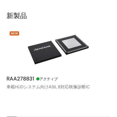
新製品
NEW
RAA278831
RX
アクティブ
車載HUDシステム向けASIL B対応映像診断IC
モ
シ