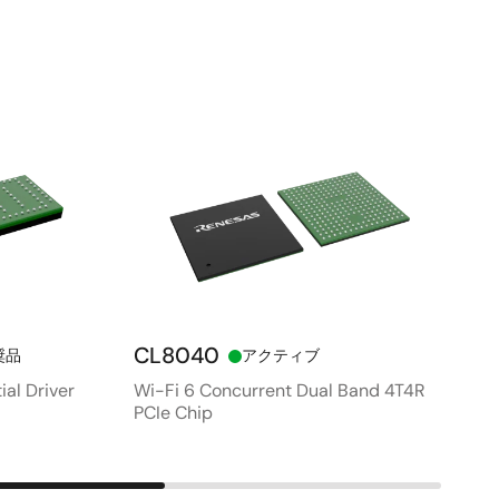
CL8040
奨品
アクティブ
ial Driver
Wi-Fi 6 Concurrent Dual Band 4T4R
PCIe Chip