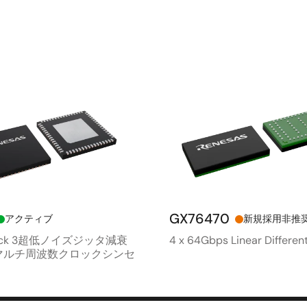
GX76470
アクティブ
新規採用非推
lock 3超低ノイズジッタ減衰
4 x 64Gbps Linear Different
マルチ周波数クロックシンセ