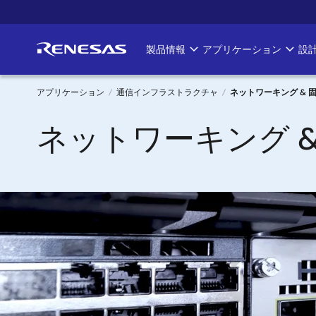
メ
イ
ン
製品情報
アプリケーション
設
Main
コ
ン
navigation
テ
アプリケーション
通信インフラストラクチャ
ネットワーキング & 
ン
パ
ネットワーキング 
ツ
に
ン
移
く
動
画像
ず