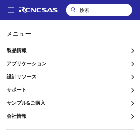
メ
イ
A
ン
Main
コ
設計リソース
設計・開発
パッケージ検索
navigation
メニュー
ン
パ
Package Search
テ
ン
ン
製品情報
ツ
く
に
アプリケーション
ず
移
設計リソース
動
Package #
サポート
サンプル&ご購入
Enter a full or partial package number.
会社情報