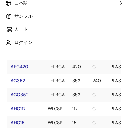
パッケー
名
Package
Lead
カテ
日本語
クラス
ジ
前
Type
Count
ゴリ
サンプル
ABG100
CABGA
100
G
PLASTIC
カート
ADG28
CABGA
28
G
PLASTIC
ログイン
AE420
TEPBGA
420
240
PLASTIC
AEG420
TEPBGA
420
G
PLASTIC
AG352
TEPBGA
352
240
PLASTIC
AGG352
TEPBGA
352
G
PLASTIC
AHG117
WLCSP
117
G
PLASTIC
AHG15
WLCSP
15
G
PLASTIC