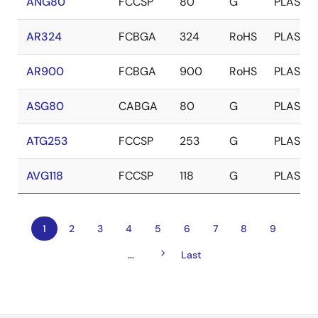
ANG80
FCCSP
80
G
PLASTIC
AR324
FCBGA
324
RoHS
PLASTIC
AR900
FCBGA
900
RoHS
PLASTIC
ASG80
CABGA
80
G
PLASTIC
ATG253
FCCSP
253
G
PLASTIC
AVG118
FCCSP
118
G
PLASTIC
カ
1
ペ
2
ペ
3
ペ
4
ペ
5
ペ
6
ペ
7
ペ
8
ペ
9
ペ
レ
ー
ー
ー
ー
ー
ー
ー
ー
次
…
ン
ジ
ジ
ジ
ジ
ジ
ジ
ジ
ジ
最
Last
ー
ペ
ト
終
ジ
ー
ペ
ペ
ジ
送
ー
ー
ジ
ジ
り