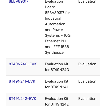
8EBV89317
Evaluation
Evaluation
Board
8EBV89317 for
Industrial
Automation
and Power
Systems - 10G
Ethernet PLL
and IEEE 1588
Synthesizer
8T49N240-EVK
Evaluation Kit
Evaluation
for 8T49N240
8T49N241-EVK
Evaluation Kit
Evaluation
for 8T49N241
8T49N242-EVK
Evaluation Kit
Evaluation
for 8T49N242