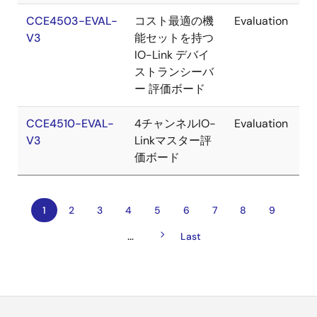
CCE4503-EVAL-
コスト最適の機
Evaluation
V3
能セットを持つ
IO-Link デバイ
ストランシーバ
ー 評価ボード
CCE4510-EVAL-
4チャンネルIO-
Evaluation
V3
Linkマスター評
価ボード
カ
1
ペ
2
ペ
3
ペ
4
ペ
5
ペ
6
ペ
7
ペ
8
ペ
9
ペ
レ
ー
ー
ー
ー
ー
ー
ー
ー
次
…
ン
ジ
ジ
ジ
ジ
ジ
ジ
ジ
ジ
最
Last
ー
ペ
ト
終
ジ
ー
ペ
ペ
ジ
送
ー
ー
ジ
ジ
り