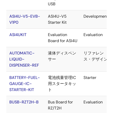
USB
ASI4U-V5-EVB-
ASI4U-V5
Development
V1P0
Starter Kit
ASI4UKIT
Evaluation
Evaluation
Board for ASI4U
AUTOMATIC-
液体ディスペン
リファレン
LIQUID-
サー
ス・デザイン
DISPENSER-REF
BATTERY-FUEL-
電池残量管理IC
Starter
GAUGE-IC-
用スタータキッ
STARTER-KIT
ト
BUSB-RZT2H-B
Bus Board for
Evaluation
RZ/T2H