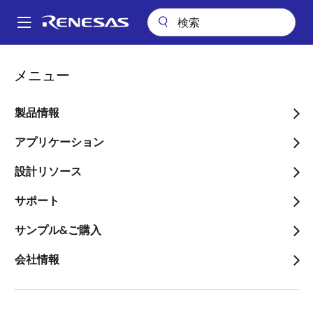
メ
イ
A
ン
Main
コ
設計リソース
設計・開発
ボード＆キット
navigation
メニュー
ン
パ
ボード&キット
テ
ン
ン
製品情報
ツ
く
に
アプリケーション
ず
移
設計リソース
動
製品番号
サポート
サンプル&ご購入
キーワード
会社情報