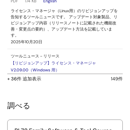
PDF
174 KB
English
ライセンス・マネージャ（Linux用）のリビジョンアップを
告知するツールニュースです。 アップデート対象製品、リ
ビジョンアップ内容（リリースノートに記載された機能改
善・変更点の要約）、アップデート方法を記載していま
す。
2025年10月20日
ツールニュース－リリース
【リビジョンアップ】ライセンス・マネージャ
V2.09.00（Windows 用）
PDF
177 KB
English
+ 36件 追加表示
149件
ライセンス・マネージャ（Windows用）のリビジョンアッ
プを告知するツールニュースです。 アップデート対象製
品、リビジョンアップ内容（リリースノートに記載された
調べる
機能改善・変更点の要約）、アップデート方法を記載して
います。
2025年10月20日