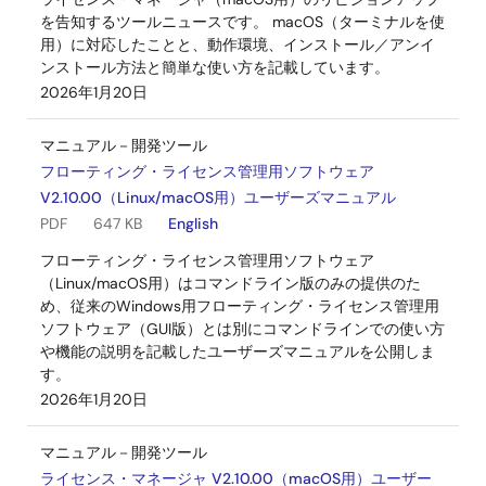
CS+用 RL78コンパイラ CC-RL V1.01.00
を告知するツールニュースです。 macOS（ターミナルを使
ログインしてダウンロード
用）に対応したことと、動作環境、インストール／アンイ
EXE
14.88 MB
English
ンストール方法と簡単な使い方を記載しています。
2015年4月20日
2026年1月20日
マニュアル－開発ツール
フローティング・ライセンス管理用ソフトウェア
V2.10.00（Linux/macOS用）ユーザーズマニュアル
PDF
647 KB
English
フローティング・ライセンス管理用ソフトウェア
（Linux/macOS用）はコマンドライン版のみの提供のた
め、従来のWindows用フローティング・ライセンス管理用
ソフトウェア（GUI版）とは別にコマンドラインでの使い方
や機能の説明を記載したユーザーズマニュアルを公開しま
す。
2026年1月20日
マニュアル－開発ツール
ライセンス・マネージャ V2.10.00（macOS用）ユーザー