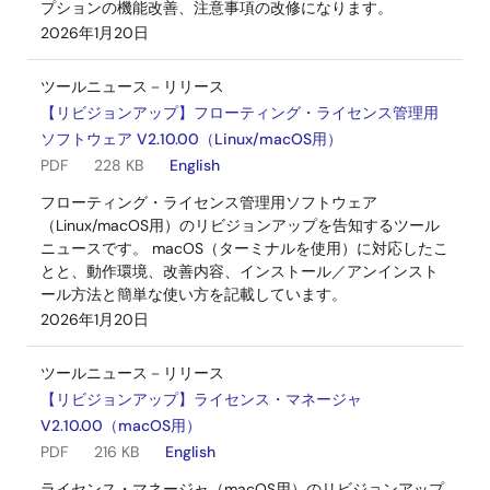
プションの機能改善、注意事項の改修になります。
CS+用 RL78コンパイラ CC-RL V1.04.00
2026年1月20日
ログインしてダウンロード
EXE
14.43 MB
English
ツールニュース－リリース
2017年1月20日
【リビジョンアップ】フローティング・ライセンス管理用
ソフトウェア V2.10.00（Linux/macOS用）
アップデート－コンパイラ
PDF
228 KB
English
CS+用 RL78コンパイラ CC-RL V1.03.00
ログインしてダウンロード
フローティング・ライセンス管理用ソフトウェア
（Linux/macOS用）のリビジョンアップを告知するツール
EXE
14.47 MB
English
ニュースです。 macOS（ターミナルを使用）に対応したこ
2016年7月21日
とと、動作環境、改善内容、インストール／アンインスト
ール方法と簡単な使い方を記載しています。
アップデート－コンパイラ
2026年1月20日
CS+用 RL78コンパイラ CC-RL V1.02.00
ログインしてダウンロード
ツールニュース－リリース
EXE
14.57 MB
English
【リビジョンアップ】ライセンス・マネージャ
2015年10月20日
V2.10.00（macOS用）
PDF
216 KB
English
アップデート－コンパイラ
ライセンス・マネージャ（macOS用）のリビジョンアップ