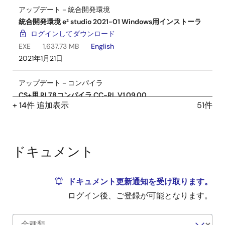
アップデート－統合開発環境
統合開発環境 e² studio 2021-01 Windows用インストーラ
ログインしてダウンロード
EXE
1,637.73 MB
English
2021年1月21日
アップデート－コンパイラ
CS+用 RL78コンパイラ CC-RL V1.09.00
+ 14件 追加表示
51件
ログインしてダウンロード
EXE
16.88 MB
English
2020年1月20日
ドキュメント
アップデート－コンパイラ
CS+用 RL78コンパイラ CC-RL V1.08.00
ログインしてダウンロード
ドキュメント更新通知を受け取ります。
EXE
15.26 MB
English
ログイン後、ご登録が可能となります。
2019年1月21日