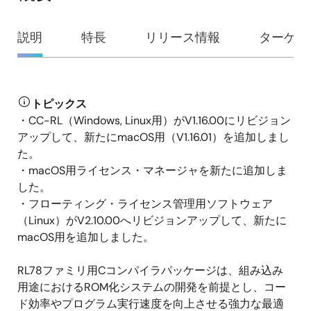
概
説明
特長
リリース情報
ターゲッ
要
トピックス
説
・CC-RL（Windows, Linux用）がV1.16.00にリビジョン
明
アップして、新たにmacOS用（V1.16.01）を追加しまし
た。
・macOS用ライセンス・マネージャを新たに追加しま
した。
・フローティング・ライセンス管理用ソフトウェア
（Linux）がV2.10.00へリビジョンアップして、新たに
macOS用を追加しました。
RL78ファミリ用Cコンパイラパッケージは、組み込み
用途におけるROM化システムの開発を前提とし、コー
ド効率やプログラム実行速度を向上させる強力な最適