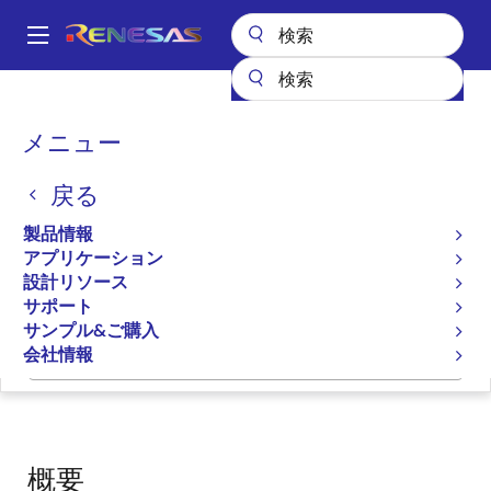
メ
イ
A
ン
Main
コ
設計リソース
開発ツール
navigation
ン
RL78ファミリ用Cコンパイラパッケージ [CC-RL]
パ
メニュー
テ
ン
RL78ファミリ用Cコンパイ
ン
戻る
ツ
く
ラパッケージ [CC-RL]
に
ず
製品情報
移
アプリケーション
コンパイラ/アセンブラ
動
設計リソース
サポート
サンプル&ご購入
会社情報
ページセクションへ移動：
概要