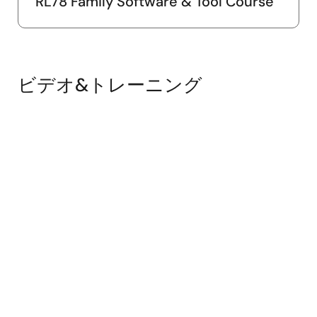
RL78 Family Software & Tool Course
ツールニュース－リリース
【リビジョンアップ】RL78ファミリ用Cコンパイラパッケ
ージ CC-RL V1.15.01
PDF
218 KB
English
2025年9月16日
ビデオ&トレーニング
マニュアル－開発ツール
CS+ 統合開発環境 ユーザーズマニュアル CC-RL ビルド・
ツール操作編
PDF
2.59 MB
English
2025年7月22日
ツールニュース－注意事項
【注意事項】RL78ファミリ用Cコンパイラパッケージ (注意
事項 CCRL#035-#037)
PDF
322 KB
English
2025年7月5日
リリースノート