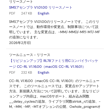
リリースノート
Cソースコンバータ CcnvCA78K0 V1.00.01
SMSアセンブラ V1.01.00 リリースノート
ログインしてダウンロード
PDF
247 KB
English
ZIP
59 KB
English
SMSアセンブラ V1.01.00のリリースノートです。 このリリ
2017年2月3日
ースノートでは、動作環境や変更点、制限事項について説
明しています。 主な変更点は、-MM/-MMD/-MP/-MT/-MF
アップデート－コンパイラ
の追加になります。
Cソースコンバータ CcnvCA78K0R V1.00.02
2026年2月1日
ログインしてダウンロード
ZIP
63 KB
English
ツールニュース－リリース
2017年2月3日
【リビジョンアップ】RL78ファミリ用Cコンパイラパッケ
ージ CC-RL V1.16.00（macOS: CC-RL V1.16.01）
アップデート－コンパイラ
PDF
232 KB
English
Cソースコンバータ CcnvNC30 V1.00.01
CC-RL V1.16.00（macOS: CC-RL V1.16.01）のツールニュー
ログインしてダウンロード
スです。 このツールニュースでは、変更点やアップデート
ZIP
53 KB
English
方法、新規購入方法について説明しています。 主なリビジ
2017年2月3日
ョンアップ内容は、macOSサポート、組み込み関数
__delay_cyclesの追加、ライブラリ関数strtok_rの追加、-
M, -MM, -MP, -MTオプションの公開、Owhole_programオ
アップデート－コンパイラ