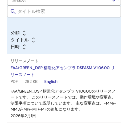
アップデート－コンパイラ
CS+用 RL78コンパイラ CC-RL V1.07.00
ログインしてダウンロード
EXE
16.15 MB
English
2018年7月20日
分類
タイトル
アップデート－コンパイラ
日時
CS+用 RL78コンパイラ CC-RL V1.06.00
ログインしてダウンロード
リリースノート
EXE
15.09 MB
English
FAA/GREEN_DSP 構造化アセンブラ DSPASM V1.06.00 リ
2018年1月22日
リースノート
PDF
282 KB
English
アップデート－コンパイラ
FAA/GREEN_DSP 構造化アセンブラ V1.06.00のリリースノ
CS+用 RL78コンパイラ CC-RL V1.05.00
ートです。 このリリースノートでは、動作環境や変更点、
ログインしてダウンロード
制限事項について説明しています。 主な変更点は、-MM/-
EXE
15.34 MB
English
MMD/-MP/-MT/-MFの追加になります。
2017年7月20日
2026年2月1日
アップデート－コンパイラ