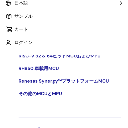
日本語
RA Arm Cortex-M MCU
サンプル
RZ 32 & 64ビットMPU
カート
RL78 低消費電力 8 & 16ビットMCU
ログイン
RX 32ビット高性能/高効率MCU
RISC-V 32 & 64ビットMCUおよびMPU
RH850 車載用MCU
Renesas Synergy™プラットフォームMCU
その他のMCUとMPU