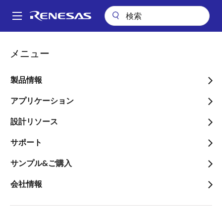
メ
イ
A
ン
Main
コ
navigation
メニュー
ン
サイトマップ
テ
ン
製品情報
ツ
に
アプリケーション
移
設計リソース
製品情報
動
サポート
サンプル&ご購入
マイクロコントローラとマイク
会社情報
ロプロセッサ