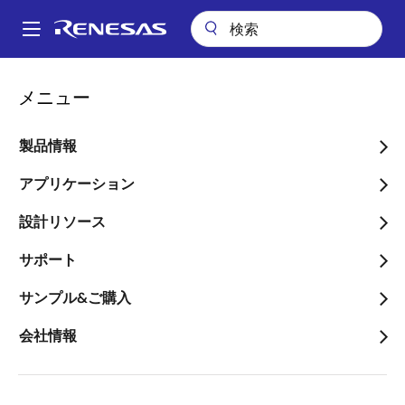
メ
イ
A
ン
Main
コ
会社情報
会社案内
navigation
メニュー
ン
パ
会社案内
テ
ン
ン
製品情報
ツ
く
画像
に
アプリケーション
ず
移
設計リソース
動
サポート
To Make Our Lives Easier -
人々の暮らしを楽（ラク）
サンプル&ご購入
にする技術で、持続可能な
会社情報
将来を築いていきます