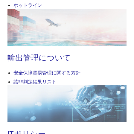
ホットライン
画
像
輸出管理について
安全保障貿易管理に関する方針
該非判定結果リスト
画
像
ITポリシー