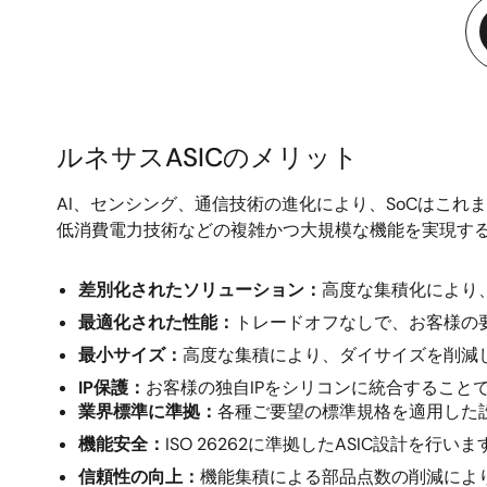
ルネサスASICのメリット
ル
AI、センシング、通信技術の進化により、SoCはこれ
ネ
低消費電力技術などの複雑かつ大規模な機能を実現する
サ
ス
差別化されたソリューション：
高度な集積化により
ASIC
最適化された性能：
トレードオフなしで、お客様の
の
最小サイズ：
高度な集積により、ダイサイズを削減
メ
IP保護：
お客様の独自IPをシリコンに統合すること
リ
業界標準に準拠：
各種ご要望の標準規格を適用した
ッ
機能安全：
ISO 26262に準拠したASIC設計を行いま
ト
信頼性の向上：
機能集積による部品点数の削減によ