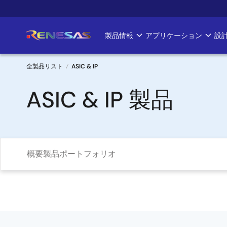
メ
イ
ン
製品情報
アプリケーション
設
Main
コ
ン
navigation
テ
全製品リスト
ASIC & IP
ン
パ
ASIC & IP 製品
ツ
に
ン
移
く
動
ず
概要
製品ポートフォリオ