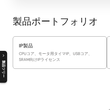
製品ポートフォリオ
IP製品
CPUコア、モータ用タイマIP、USBコア、
SRAM向けIPライセンス
製品ツリー
C
l
o
s
e
p
r
o
d
u
c
t
t
r
e
e
m
e
n
O
p
e
n
p
r
o
d
u
c
t
t
r
e
e
m
e
n