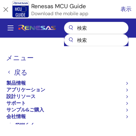
メ
Renesas MCU Guide
表示
イ
Download the mobile app
ン
コ
A
ン
Main
テ
全製品リスト
マイクロコントローラとマイクロプロセッサ
ン
navigation
Renesas Synergy™プラットフォームMCU
パ
ツ
メニュー
プロダクトセレクタ: Renesas Synergy™ プラットフォーム MCU
に
ン
プロダクトセレクタ:
移
戻る
く
動
Renesas Synergy™ プラッ
ず
製品情報
アプリケーション
トフォーム MCU
設計リソース
サポート
サンプル&ご購入
会社情報
Close
Open
製品ツリー
product
product