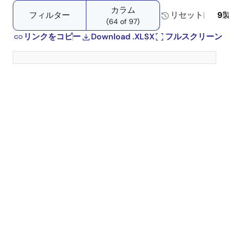
tree
tree
カラム
menu
menu
フィルター
リセット
9
(64 of 97)
リンクをコピー
Download .XLSX
フルスクリーン