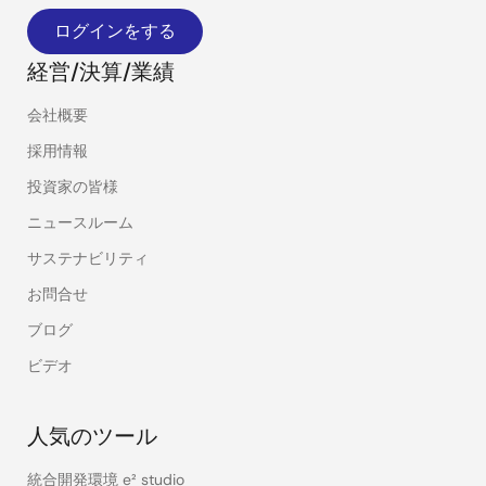
の暮らしを楽（ラク）にする」ために、技術の粋を集
ログインをする
めた半導体ソリューションにて、未来を形作っていま
経営/決算/業績
す。
会社概要
採用情報
投資家の皆様
ニュースルーム
サステナビリティ
お問合せ
ブログ
ビデオ
人気のツール
統合開発環境 e² studio