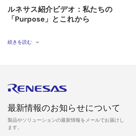
ルネサスは、「人々の暮らしを楽（ラク）にする」と
続きを読む
いうパーパスを掲げた、組み込み半導体のソリューシ
ョンプロバイダーです。 ミッションクリティカルな自
動車、産業から成長分野のインフラやIoTアプリケーシ
ョン向けに、当社は優れた品質を備えたスケーラブル
で包括的なソリューションを提供しています。これに
より、世界中のお客様の進化するニーズに応えると同
時に、デジタライゼーションを通じてユーザエクスペ
リエンスを充実化させ、イノベーションを推進してい
最新情報のお知らせについて
ます。 世界中の人々やコミュニティのために、持続可
能で省エネ効果の高いソリューションの開発に全力で
製品やソリューションの最新情報をメールでお届けし
取り組んでいます。
ます。
21,000 人以上の多様性あふれる従業員と共に、「人々