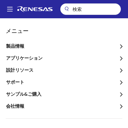
メ
イ
A
ン
Main
コ
会社情報
会社案内
会社概要
navigation
メニュー
ン
パ
会社概要
テ
ン
ン
製品情報
ツ
く
に
アプリケーション
ず
移
設計リソース
動
会社名
サポート
ルネサス エレクトロニクス株式会社（Renesas
サンプル&ご購入
Electronics Corporation）
本社
会社情報
〒135-0061 東京都江東区豊洲三丁目2番24号（豊洲
フォレシア）