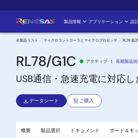
メ
イ
ン
製品情報
アプリケーション
設
Main
コ
ン
navigation
テ
全製品リスト
マイクロコントローラとマイクロプロセッサ
RL78 低
ン
パ
ツ
RL78/G1C
アクティブ
長期製品供
に
ン
移
USB通信・急速充電に対応
く
動
ず
データシート
ご購入
概要
製品選択
ドキュメント
ボード＆キ