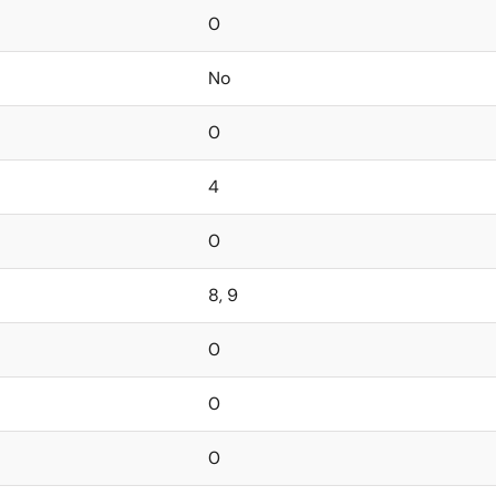
0
No
0
4
0
8, 9
0
0
0