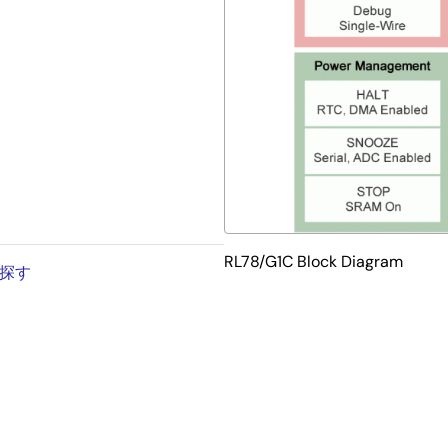
RL78/G1C Block Diagram
を探す