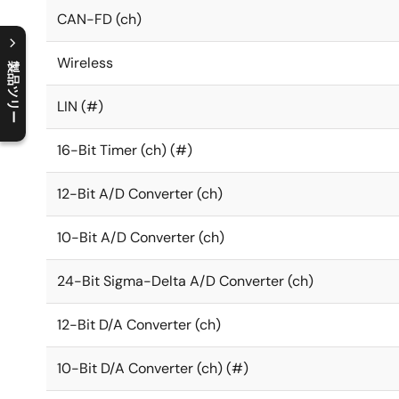
CAN-FD (ch)
Wireless
製品ツリー
C
l
o
s
e
p
r
o
d
u
c
t
t
r
e
e
m
e
n
O
p
e
n
p
r
o
d
u
c
t
t
r
e
e
m
e
n
LIN (#)
16-Bit Timer (ch) (#)
12-Bit A/D Converter (ch)
10-Bit A/D Converter (ch)
24-Bit Sigma-Delta A/D Converter (ch)
12-Bit D/A Converter (ch)
10-Bit D/A Converter (ch) (#)