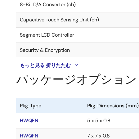
8-Bit D/A Converter (ch)
Capacitive Touch Sensing Unit (ch)
Segment LCD Controller
Security & Encryption
もっと見る
折りたたむ
パッケージオプション
Pkg. Type
Pkg. Dimensions (mm)
HWQFN
5 x 5 x 0.8
HWQFN
7 x 7 x 0.8