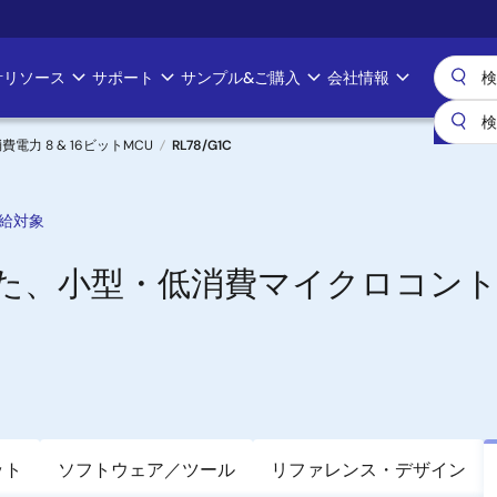
計リソース
サポート
サンプル&ご購入
会社情報
消費電力 8 & 16ビットMCU
RL78/G1C
給対象
した、小型・低消費マイクロコン
ット
ソフトウェア／ツール
リファレンス・デザイン