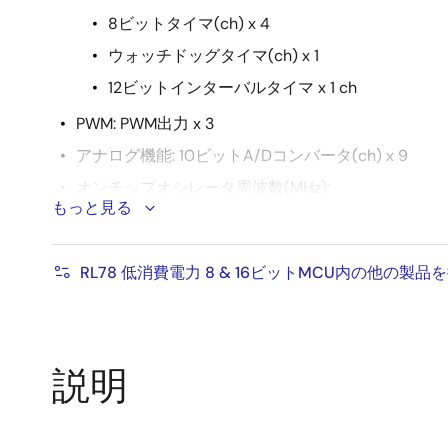
8ビットタイマ(ch) x 4
ウォッチドッグタイマ(ch) x 1
12ビットインターバルタイマ x 1 ch
PWM: PWM出力 x 3
アナログ機能: 10ビットA/Dコンバータ(ch) x 9
オンチップオシレータ周波数(MHz):
もっと見る
高速 24M, 48MHz
低速 15kHz
RL78 低消費電力 8 & 16ビットMCU内の他の製品
その他: RTC, パワーオンリセット, 低電圧検出
説明