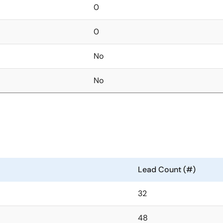
0
0
No
No
Lead Count (#)
32
48