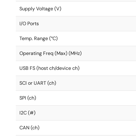
Supply Voltage (V)
I/O Ports
Temp. Range (°C)
Operating Freq (Max) (MHz)
USB FS (host ch/device ch)
SCI or UART (ch)
SPI (ch)
I2C (#)
CAN (ch)