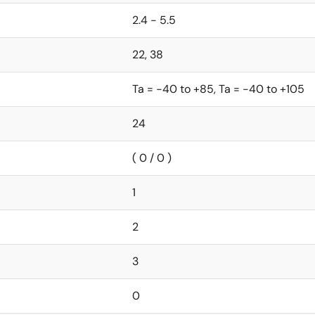
2.4 - 5.5
22, 38
Ta = -40 to +85, Ta = -40 to +105
24
( 0 / 0 )
1
2
3
0