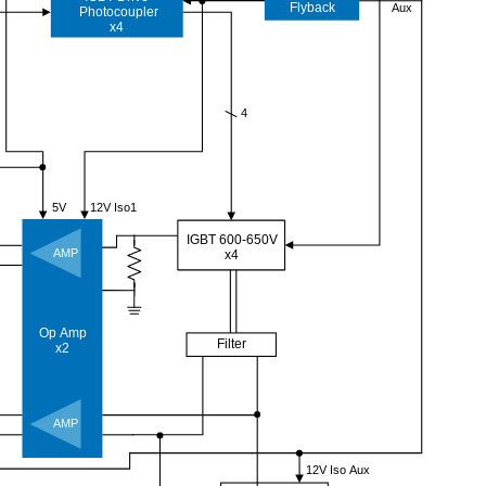
Flyback
Aux
Photocoupler
x4
4
5V
12V Iso1
IGBT 600-650V
AMP
x4
Op Amp
Filter
x2
AMP
12V Iso Aux