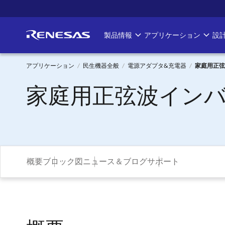
メ
イ
ン
製品情報
アプリケーション
設
Main
コ
ン
navigation
テ
アプリケーション
民生機器全般
電源アダプタ&充電器
家庭用正弦
ン
パ
家庭用正弦波インバー
ツ
に
ン
移
く
動
ず
概要
ブロック図
ニュース＆ブログ
サポート