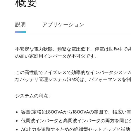
概要
概
説明
アプリケーション
要
不安定な電力状態、頻繁な電圧低下、停電は世界中で
説
の高い家庭用インバータが不可欠です。
明
この高性能でノイズレスで効率的なインバータシステムは、
なバッテリ管理システム(BMS)は、パフォーマンス
システムの利点 :
容量(定格)は800VAから1800VAの範囲で、幅
低周波インバータと高周波インバータの両方を同じ
AC出力を追跡するための絶縁型セットアップと補