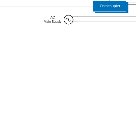
Optocoupler
AC
Main Supply