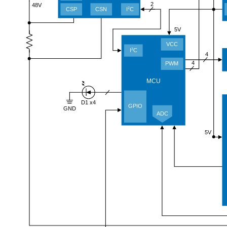
2
48V
CSP
CSN
I
C
2
5V
VCC
I
C
2
4
4
PWM
MCU
D1 x4
GPIO
GND
ADC
5V