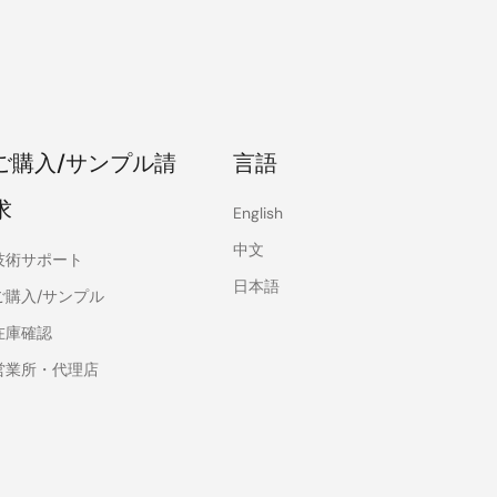
ご購入/サンプル請
言語
求
English
中文
技術サポート
日本語
ご購入/サンプル
在庫確認
営業所・代理店