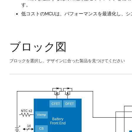
す。
低コストのMCUは、パフォーマンスを最適化し、シ
ブロック図
ブロックを選択し、デザインに合った製品を見つけてください
Skip
interactive
Exiting
block
Interactive
diagram
Block
Diagram
CFET
DFET
NTC x2
Vtemp
Battery
Front End
14
+
CB
-