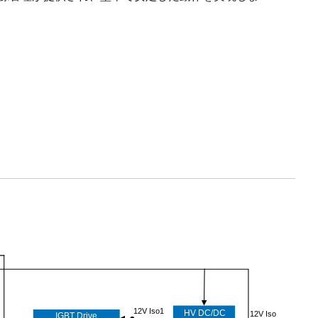
12V Iso1
HV DC/DC
12V Iso
IGBT Drive