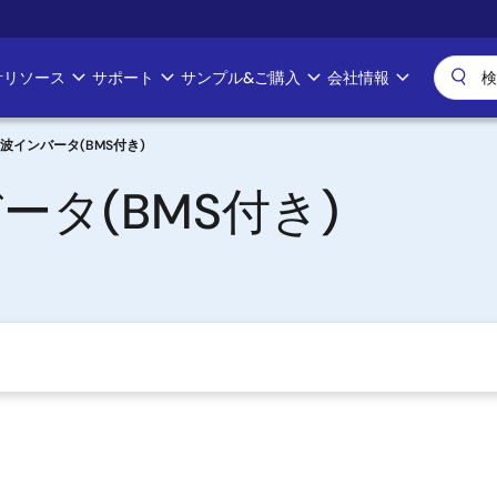
計リソース
サポート
サンプル&ご購入
会社情報
波インバータ(BMS付き)
タ(BMS付き)