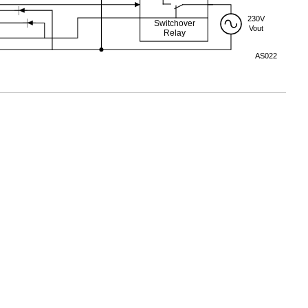
230V
Switchover
Vout
Relay
AS022