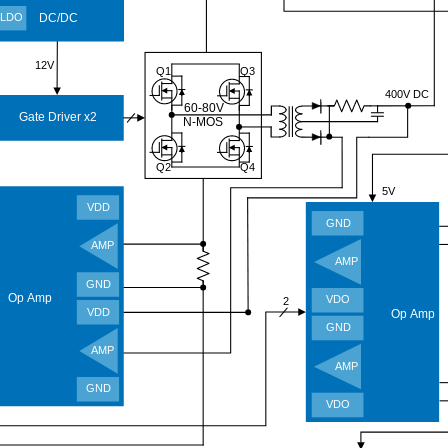
DC/DC
LDO
12V
Q1
Q3
400V DC
60-80V
Gate Driver x2
N
-MOS
Q2
Q4
5V
VDD
GND
AMP
AMP
GND
Op Amp
VDO
2
VDD
Op Amp
GND
AMP
AMP
GND
VDO