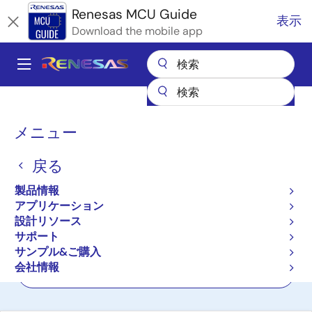
メ
Renesas MCU Guide
表示
イ
Download the mobile app
ン
コ
A
ン
Main
テ
全製品リスト
マイクロコントローラとマイクロプロセッサ
ン
navigation
RL78 低消費電力 8 & 16ビットMCU
パ
ツ
メニュー
に
ン
RL78ファミリ低消費電力
移
戻る
く
8、16ビットマイクロコン
動
ず
製品情報
トローラ(MCU)
アプリケーション
設計リソース
サポート
プロダクトセレクタ
サンプル&ご購入
会社情報
クロスリファレンス