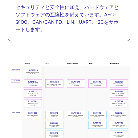
セキュリティと安全性に加え、ハードウェアと
ソフトウェアの互換性を備えています。AEC-
Q100、CAN/CAN FD、LIN、UART、I2Cをサポ
ートします。
LCD
ASSP
Automotive
General
Motor/Inverter
Portfolio
Up to 768KB
RL78/G23
32MHz, New Standard
30-128 Pins
Up to 512KB
RL78/G14
RL78/I1C
RL78/F25
RL78/G13A
RL78/L23
32MHz, Enhanced Timer
32MHz, Electricity Meter
40MHz, CANFD, Touch
32MHz, Standard
32MHz, Touch, Dual-bank
30-100 Pins
64-100 Pins
48-100 Pins
44-100 Pins
44-100 Pins
RL78/G13
RL78/F15
32MHz, Standard
32MHz, CAN, LIN, IEBus
20-128 Pins
48-144 Pins
RL78/D1A
RL78/G1H
32MHz, StepperM, LCD
32MHz, Sub-GHz
48-128 Pins
64 Pins
Up to 256KB
RL78/I1B
RL78/G1D
RL78/L1C
RL78/G24
RL78/F24
24MHz, Electricity Meter
32MHz Bluetooth LE
40MHz, CANFD, FuSa, AES
24MHz, USB
48MHz, High Performance
80-100 Pins
48 Pins
32-100 Pins
80-100 Pins
20-64 Pins
RL78/H1D
RL78/F23
RL78/L1A
24MHz, Healthcare
40MHz, LIN, FuSa, AES
24MHz, Rich Analog
48-80 Pins
32-80 Pins
80-100 Pins
RL78/F22
RL78/L13
40MHz, LIN, Touch
24MHz, Standard
24-48 Pins
64-80 Pins