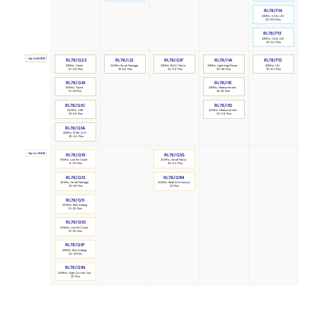
RL78/F14
32MHz, CAN, LIN
30-100 Pins
RL78/F13
32MHz, CAN, LIN
20-80 Pins
Up to 64KB
RL78/G22
RL78/F12
RL78/L12
RL78/I1A
RL78/G1F
32MHz, LIN
24MHz Small Package
32MHz, BLDC Motor
32MHz, Lightning/Power
32MHz, Touch
20-64 Pins
32-64 Pins
24-64 Pins
20-38 Pins
16-48 Pins
RL78/G16
RL78/I1E
32MHz, Measurement
16MHz, Touch
32-36 Pins
10-32 Pins
RL78/G1C
RL78/I1D
24MHz, Measurement
24MHz, USB
20-48 Pins
32-48 Pins
RL78/G1A
32MHz, 12-Bit A/D
25-64 Pins
Up to 16KB
RL78/G1G
RL78/G15
16MHz, Low Pin Count
24MHz, Small Motor
8-20 Pins
30-44 Pins
RL78/G1M
RL78/G12
24MHz, Small Package
20MHz, Realtime Output
20-30 Pins
20 Pins
RL78/G11
24MHz, Rich Analog
10-25 Pins
RL78/G10
20MHz, Low Pin Count
10-25 Pins
RL78/G1P
32MHz, Rich Analog
24-32 Pins
RL78/G1N
20MHz, High Current Out
20 Pins