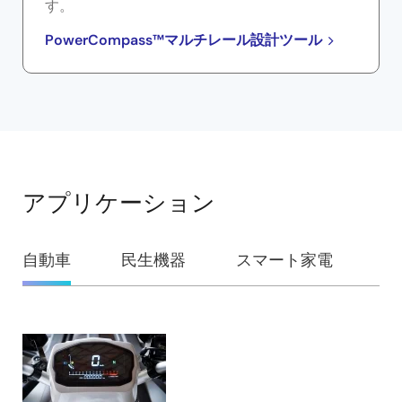
す。
PowerCompass™マルチレール設計ツール
アプリケーション
自動車
民生機器
スマート家電
ビ
自
動