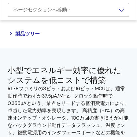
ページセクションへ移動：
Close
Open
製品ツリー
product
product
tree
tree
menu
menu
小型でエネルギー効率に優れた
システムを低コストで構築
RL78ファミリの8ビットおよび16ビットMCUは、通常
動作時でわずか37.5μA/MHz、クロック動作時で
0.355μAという、業界をリードする低消費電力により、
卓越した電力効率を実現します。 高精度（±1%）の高
速オンチップ・オシレータ、100万回の書き換えが可能
なバックグラウンド動作データフラッシュ、温度セン
サ、複数電源用のインタフェースポートなどの機能を