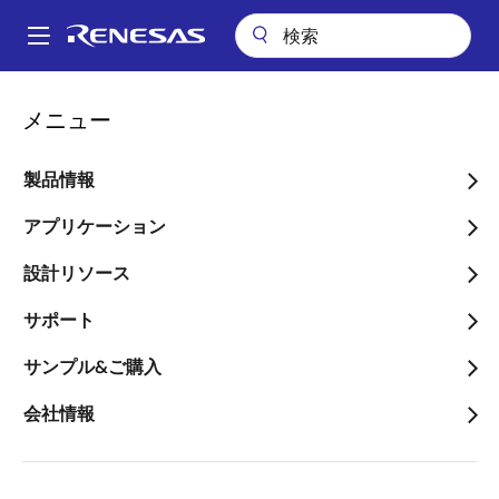
メ
イ
A
ン
Main
コ
アプリケーション
通信インフラストラクチャ
navigation
メニュー
ン
パ
通信インフラストラクチャ
テ
ン
ン
製品情報
ツ
く
画像
に
アプリケーション
ず
移
設計リソース
動
サポート
サンプル&ご購入
会社情報