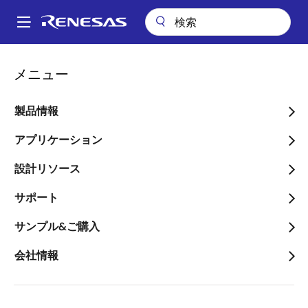
メ
イ
A
ン
Main
コ
アプリケーション
キーテクノロジー
セキュリティ
navigation
メニュー
ン
パ
セキュリティ
テ
ン
ン
製品情報
ツ
く
画像
に
アプリケーション
ず
移
設計リソース
動
サポート
サンプル&ご購入
会社情報