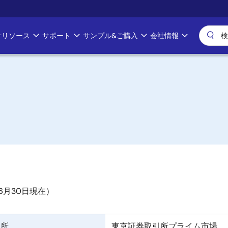
計リソース
サポート
サンプル&ご購入
会社情報
年6月30日現在）
引所
東京証券取引所プライム市場