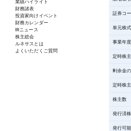
業績ハイライト
財務諸表
証券コ
投資家向けイベント
財務カレンダー
単元株
IRニュース
株主総会
事業年
ルネサスとは
よくいただくご質問
定時株
剰余金
定時株
株主数
発行済
発行可