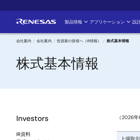
メ
イ
ン
製品情報
アプリケーション
設
Main
コ
ン
navigation
テ
会社案内
会社案内
投資家の皆様へ（IR情報）
株式基本情報
ン
パ
ツ
株式基本情報
に
ン
移
く
動
ず
Investors
（2026
IR資料
上場取