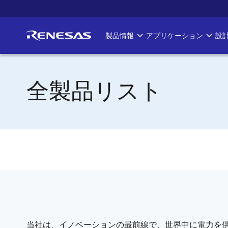
メ
イ
ン
製品情報
アプリケーション
設
Main
コ
ン
navigation
テ
ン
全製品リスト
ツ
に
移
動
当社は、イノベーションの最前線で、世界中に電力を