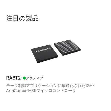
注目の製品
RA8T2
RZ
アクティブ
モータ制御アプリケーションに最適化された1GHz
H
ArmCortex-M85マイクロコントローラ
ッ