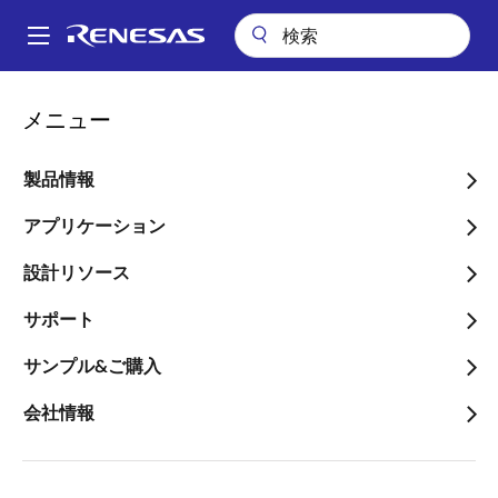
メ
イ
A
ン
Main
コ
アプリケーション
産業用機器
産業オートメーション
navigation
メニュー
ン
パ
産業オートメーション
テ
ン
ン
製品情報
ツ
く
画像
に
アプリケーション
ず
移
設計リソース
動
サポート
サンプル&ご購入
会社情報