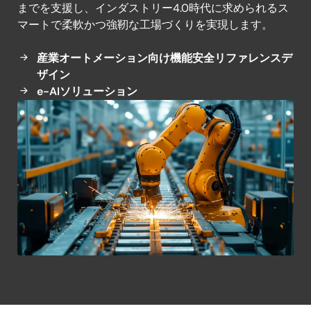
ー
までを支援し、インダストリー4.0時代に求められるス
磁気浮上 (Maglev) コンベヤシステム
シ
マートで柔軟かつ強靭な工場づくりを実現します。
産業用計量スケール
高精度ペルチェクーラーシステム
ョ
産業オートメーション向け機能安全リファレンスデ
ン
ザイン
e-AIソリューション