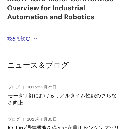
The RA8T2 MCU elevates motor control performance
続きを読む
with outstanding real-time responsiveness and high-
precision control. It streamlines and secures industrial
automation processes with integrated communication
ニュース＆ブログ
peripherals and a Renesas Secure IP (RSIP) engine.
ブログ
2025年9月25日
モータ制御におけるリアルタイム性能のさらな
る向上
ブログ
2023年11月30日
IO-Link通信機能を備えた産業用センシングソリ