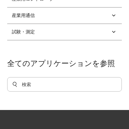
アセットトラッキング用ユニバーサルBluetooth
CAN FD対応の業務用タッチパネル
Low Energy到着角度ロケーター
Arm Cortex-A53搭載の産業用オートメーションプ
産業用通信
NFC認証を備えたプリンタコントロールパネル
ラットフォーム
オフロードGPS誘導システム
4-20mA電流ループレシーバ
試験・測定
エレベータおよびHMI向けNFC搭載静電容量式金属
EtherCATおよびCAN接続を備えたマスフローコン
クラウドソーシングによる位置追跡のための
タッチパネル
トローラ
Bluetooth Low Energyタグ
ASi-5用マルチセンサプラットフォーム
AnalogPAKによる電流ループ通信
エントリークラスのHMIプラットフォーム
IO-Link対応抵抗式センサプラットフォーム
ごみ収集車管理システム
IO-Link マスター
DRP搭載高速画像処理モジュール
全てのアプリケーションを参照
スマートタッチパネル
MCUベースの6チャネルパワーシーケンサ
スマートアセットトラッキングラベル
IO-Link対応抵抗式センサプラットフォーム
IO-Linkセンサ
タッチレスボタン
MPU向けの高性能パワープラットフォーム
バーコードスキャナシステム
Modbus ASCII/RTU スレーブボード
IO-Link対応抵抗式センサプラットフォーム
ハイエンドの機能豊富なHMIプラットフォーム
OTA対応PLCモジュール
ポータブルサーマルプリンター
USB IO-Linkマスタ
IoTリモートセンシングシステム
マルチディスプレイHMI SoM
Wi-Fi 6 を備えた産業用ゲートウェイ
リモート予知保全システム
再構成可能な高性能クロックシステム
LVDTによる変位測定
超小型USB指紋認証モジュール
エレベータ制御システム
測距およびアセットトラッキング用Bluetooth Low
小型フレキシブル システムオンモジュール(SoM)
USB-UART、USB-I2C、USB-I3C用のユニバーサル
Energyタグ
スマートウォータアクチュエータ
産業用CANセンサネットワーク
USBコンバータ
船舶緊急放送システム