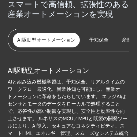
スマートで高信頼、拡張性のある
スマートターミナルバックアップ電源システム
産業用機器制御に向けた4-20mA電流ループトラ
USBデータロガー
産業オートメーションを実現
ンスミッタ
セーフティドライブシステムを備えた機能安全ネ
スマート水監視システム
ットワーク
デュアルニードルゲージ
トルク制御システム
AI駆動型オートメーション
予知保全
産業用
ピラニ真空計
プリンタ (PPC/MFP) 用パワーシーケンサ & I/Oエ
キスパンダ
フォースセンサシステム
ペルチェ冷却および加熱ベスト
ワイヤレスマルチチャンネル絶縁型データロガー
AI駆動型オートメーション
AI
リモートUPS監視用の簡易ネットワーク管理プロト
ワイヤレス圧力センサ
AIと組み込み機械学習は、予知保全、リアルタイムの
駆
コルカード
ワークフロー最適化、異常検知を可能にし、産業オー
工業用精密温度制御
動
トメーションに革命をもたらしています。 エッジAIは
産業用ギガビットイーサネットシステムオンモジ
型
センサとモータのデータをローカルで処理すること
産業用イーサネットゲートウェイとセンサシステ
ュール
オ
で、応答性の高い制御を実現し、安全性と効率性を向
ム
ー
産業用プログラマブルロジックコントローラ (PLC)
上させます。 ルネサスのMCU／MPUと既製の開発ツー
産業用イーサネット接続可能なIoTセンサハブ
ト
ルにより、AI導入、セキュアなコネクティビティ、ス
産業用圧力制御システム
メ
マートHMI、エネルギー管理、スムーズなシステム統合
産業用センサネットワーク