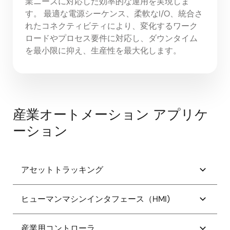
業ニーズに対応した効率的な運用を実現しま
す。 最適な電源シーケンス、柔軟なI/O、統合さ
れたコネクティビティにより、変化するワーク
ロードやプロセス要件に対応し、ダウンタイム
を最小限に抑え、生産性を最大化します。
産業オートメーション アプリケ
ーション
アセットトラッキング
USBデータロガー
ヒューマンマシンインタフェース（HMI)
アクセスおよび追跡のためのユーザーバッジ
AI 搭載のスケーラブルな HMI SMARC SoM
産業用コントローラ