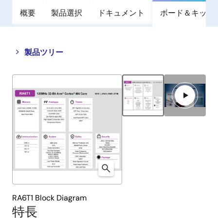
概要
製品選択
ドキュメント
ボード＆キット
Close
Open
製品ツリー
product
product
tree
tree
menu
menu
RA6T1 Block Diagram
特長