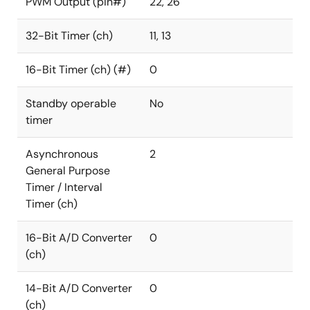
PWM Output (pin#)
22, 26
32-Bit Timer (ch)
11, 13
16-Bit Timer (ch) (#)
0
Standby operable
No
timer
Asynchronous
2
General Purpose
Timer / Interval
Timer (ch)
16-Bit A/D Converter
0
(ch)
14-Bit A/D Converter
0
(ch)