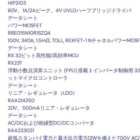
HIP2103
60V、1A/2Aピーク、4V UVLOハーフブリッジドライバ
データシート
パワーMOSFET
RBE015N10R1SZQ4
100V, 340A, 1.5mΩ, TOLL, REXFET-1 NチャネルパワーMOSF
データシート
RX 32ビット高性能/高効率MCU
RX23T
浮動小数点演算ユニット (FPU) 搭載１インバータ制御用 32
ットマイクロコントローラ
データシート
リニア・レギュレータ（LDO）
RAA214250
20V、500mAリニア・レギュレータ
データシート
AC/DCおよび絶縁型DC/DCコンバータ
RAA223021
超低スタンバイ電力と最大出力電力12Wを備えた700V AC/