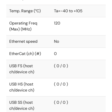
Temp. Range (°C)
Ta=-40 to +105
Operating Freq
120
(Max) (MHz)
Ethernet speed
No
EtherCat (ch) (#)
0
USB FS (host
( 0 / 0 )
ch/device ch)
USB HS (host
( 0 / 0 )
ch/device ch)
USB SS (host
( 0 / 0 )
ch/device ch)