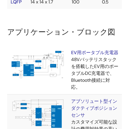
LQFP
14 x 14 x 1.7
100
0.5
アプリケーション・ブロック図
EV用ポータブル充電器
48Vバッテリスタック
を搭載したEV用のポー
タブルDC充電器で、
Bluetooth接続に対
応。
アブソリュート型イン
ダクティブポジション
センサ
カスタマイズ可能な設
計の費用対効果の高い