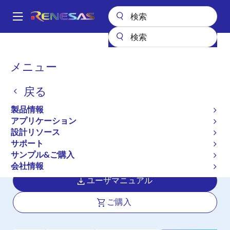
メ
イ
A
ン
Main
コ
全製品リスト
マイクロコントローラとマイクロプロセッサ
navigation
ン
RA Arm Cortex-M MCU
RA6T1
パ
メニュー
テ
ン
RA6T1
ン
戻る
ツ
く
アクティブ
長期製品供給対象
に
ず
製品情報
120MHz Arm Cortex-M4、モータ制御
移
アプリケーション
動
用 RA6 の ASSP
設計リソース
サポート
サンプル&ご購入
データシート
会社情報
ユーザマニュアル
ご購入