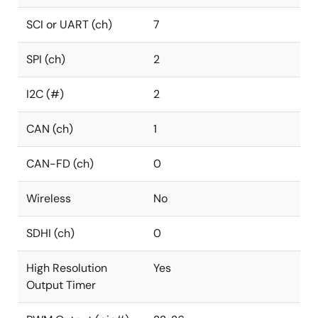
SCI or UART (ch)
7
SPI (ch)
2
I2C (#)
2
CAN (ch)
1
CAN-FD (ch)
0
Wireless
No
SDHI (ch)
0
High Resolution
Yes
Output Timer