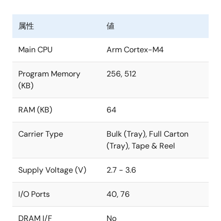
属性
値
Main CPU
Arm Cortex-M4
Program Memory
256, 512
(KB)
RAM (KB)
64
Carrier Type
Bulk (Tray), Full Carton
(Tray), Tape & Reel
Supply Voltage (V)
2.7 - 3.6
I/O Ports
40, 76
DRAM I/F
No