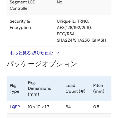
Segment LCD
No
Controller
Security &
Unique ID, TRNG,
Encryption
AES(128/192/256),
ECC/RSA,
SHA224/SHA256, GHASH
もっと見る
折りたたむ
パッケージオプション
Pkg.
Pkg.
Lead
Pitch
Dimensions
Type
Count (#)
(mm)
(mm)
LQFP
10 x 10 x 1.7
64
0.5