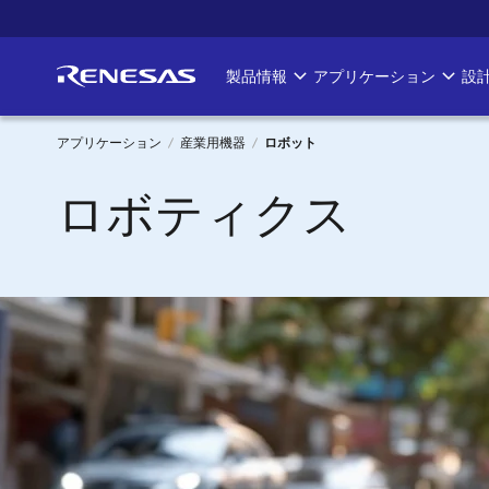
メ
イ
ン
製品情報
アプリケーション
設
Main
コ
ン
navigation
テ
アプリケーション
産業用機器
ロボット
ン
パ
ロボティクス
ツ
に
ン
移
く
動
画像
ず