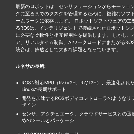
ROS
最新のロボットは、センサフュージョンからモーショ
(ロ
グに至るまでのタスクを管理するために、複雑なソフ
ボ
ームワークに依存します。 ロボットソフトウェアの主
ッ
るROSは、インテリジェントで接続されたロボットシ
ト
に必要な柔軟性と相互運用性を提供します。 しかし、
ア、リアルタイム制御、AIワークロードにまたがるRO
オ
統合は、依然として大きな課題となっています。
ペ
レ
ルネサの長所:
ー
テ
ROS 2対応MPU（RZ/V2H、RZ/T2H）、最適化さ
ィ
Linuxの長期サポート
ン
開発を加速するROSボディコントローラのようなリ
ザイン
グ
センサ、アクチュエータ、クラウドサービスとの迅
シ
めのツールとパッケージ
ス