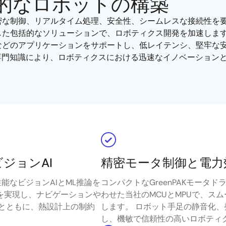
的なロボットの構築
な制御、リアルタイム処理、安全性、シームレスな接続性を要求
した包括的なソリューションで、ロボティクス開発を加速します
などのアプリケーションをサポートし、低レイテンシ、堅牢な安
専門知識により、ロボティクスにおける迅速なイノベーション
ジョンAI
精密モータ制御と電力
性能なビジョンAIとML推論を
コンパクトなGreenPAKモータ
性能を実現し、ナビゲーションや
わせた当社のMCUとMPUで、ス
とともに、熱設計上の制約
します。 ロボット手足の静音化
し、機敏で信頼性の高いロボティ