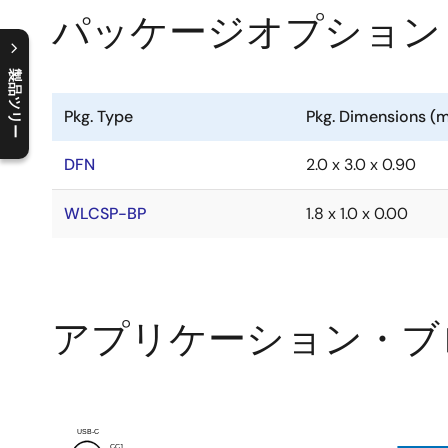
パッケージオプション
製品ツリー
C
l
o
s
e
p
r
o
d
u
c
t
t
r
e
e
m
e
n
O
p
e
n
p
r
o
d
u
c
t
t
r
e
e
m
e
n
Pkg. Type
Pkg. Dimensions (
DFN
2.0 x 3.0 x 0.90
WLCSP-BP
1.8 x 1.0 x 0.00
アプリケーション・ブ