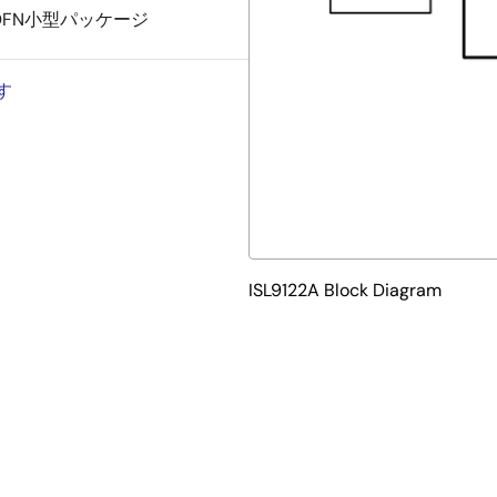
 Ld DFN小型パッケージ
す
ISL9122A Block Diagram
受け入れることのできる高性能同期整流型昇降圧レギュレータです