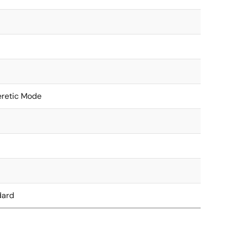
5
eretic Mode
dard