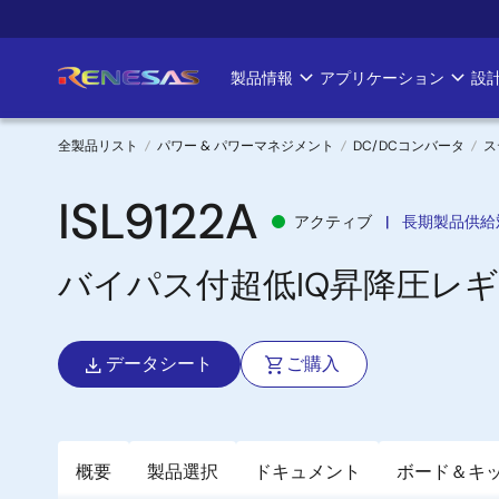
メ
イ
ン
製品情報
アプリケーション
設
Main
コ
ン
navigation
テ
全製品リスト
パワー & パワーマネジメント
DC/DCコンバータ
ス
ン
パ
ツ
ISL9122A
アクティブ
長期製品供給
に
ン
移
バイパス付超低IQ昇降圧レ
く
動
ず
データシート
ご購入
概要
製品選択
ドキュメント
ボード＆キ