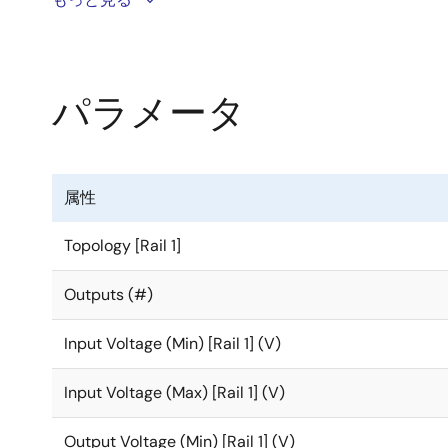
モードで120nA、シャットダウンモードで8nAという
は97%以上です。 入力電圧は1.8V～5.5Vに対応してい
パラメータ
ISL9122Aは、入力電圧と出力電圧が近い場合の自
ます。 自動バイパス機能に加えて、電圧調整が不要な
フェースバスを使用してアクセスできます。
属性
ISL9122Aは、最大500mAの出力電流（V
= 3.6V、V
IN
O
Topology [Rail 1]
ISL9122Aはスタンドアロンアプリケーション向けに
Outputs (#)
ースバスを用いて出力電圧を1.8V～5.375Vの範囲
Input Voltage (Min) [Rail 1] (V)
ISL9122Aは、EIA 0603サイズのインダクタ1個と外
2.0mm 8 Ld プラスチックDFNでも提供されています。
Input Voltage (Max) [Rail 1] (V)
Output Voltage (Min) [Rail 1] (V)