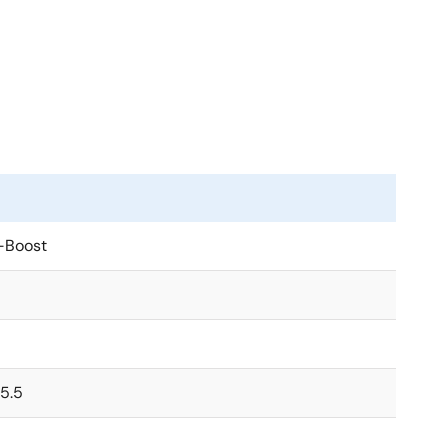
6V、V
= 3.3V）で84%の効率を実現し、ピーク効率
OUT
圧モードと昇圧モードの間を自動的に移行することができ
2
ます。 節電モードの「強制バイパス」は、I
Cインタ
キテクチャにより優れた効率を提供します。
-Boost
2
電圧をサポートしています。 POR後、I
Cインタフェ
望に応じて提供可能です。
 1.0mm WLCSPで最小化されており、3.0mm x
 5.5