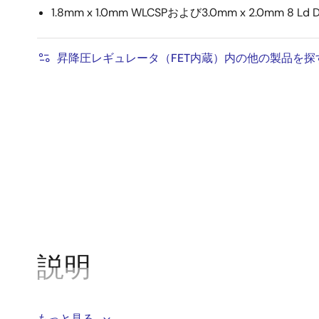
1.8mm x 1.0mm WLCSPおよび3.0mm x 2.0mm 8
昇降圧レギュレータ（FET内蔵）内の他の製品を探
説明
ISL9122Aは、調整された出力電圧上下の入力電圧を
もっと見る