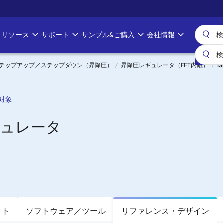
計リソース
サポート
サンプル&ご購入
会社情報
テップアップ／ステップダウン（昇降圧）
昇降圧レギュレータ（FET内蔵）
I
対象
ギュレータ
ット
ソフトウェア／ツール
リファレンス・デザイン