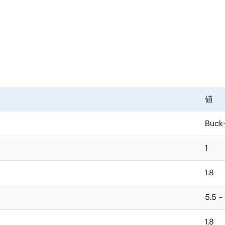
、非常に低い静止電流を実現しています。 10μA負荷（V
= 3.
IN
ます。
動バイパス機能を持ち、出力に大きな影響を与えることなく、降
場合は、省電モードの「強制バイパス」を選択することができ
値
= 3.3V）を供給でき、適応型周波数ヒステリシス制御アー
UT
Buck
設計されており、パワーオンリセット（POR）時のデフォルト出力
1
で調整することが可能です。 特定のデフォルト出力電圧は、ご要
1.8
付けコンデンサ2個のみで構成されています。 電源サイズは、1.8mm x
5.5 -
1.8