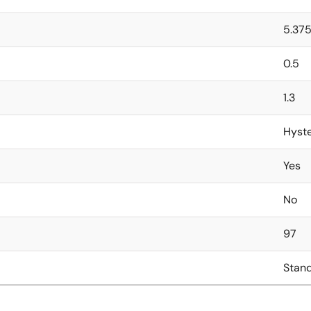
5.37
0.5
1.3
Hyst
Yes
No
97
Stan