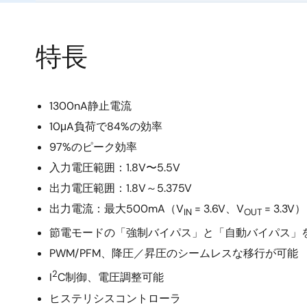
特長
1300nA静止電流
10μA負荷で84%の効率
97%のピーク効率
入力電圧範囲：1.8V〜5.5V
出力電圧範囲：1.8V～5.375V
出力電流：最大500mA（V
= 3.6V、V
= 3.3V）
IN
OUT
節電モードの「強制バイパス」と「自動バイパス」
PWM/PFM、降圧／昇圧のシームレスな移行が可能
2
I
C制御、電圧調整可能
ヒステリシスコントローラ