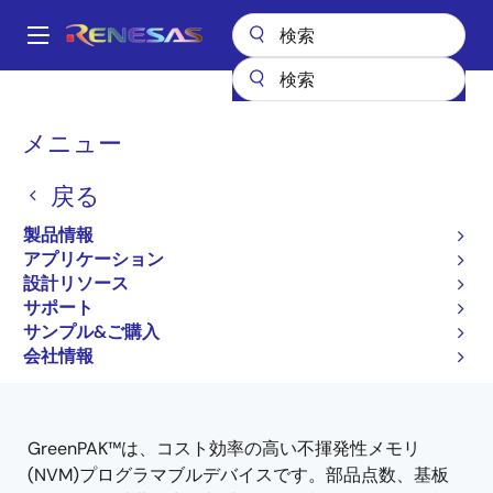
メ
イ
A
ン
Main
コ
全製品リスト
プログラマブルロジック
navigation
ン
パ
メニュー
プログラマブルロジック
テ
ン
ン
戻る
ツ
く
に
ず
製品情報
ページセクションへ移動：
移
アプリケーション
動
設計リソース
サポート
サンプル&ご購入
Close
Open
製品ツリー
会社情報
product
product
tree
tree
menu
menu
GreenPAK™は、コスト効率の高い不揮発性メモリ
(NVM)プログラマブルデバイスです。部品点数、基板