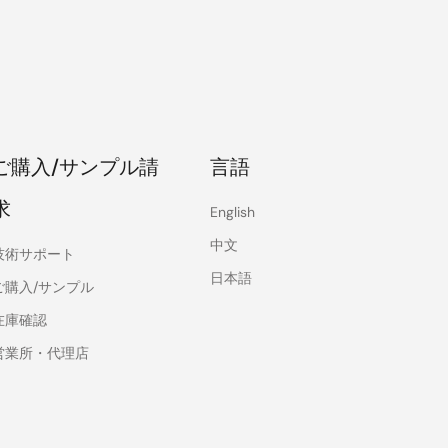
ご購入/サンプル請
言語
求
English
中文
技術サポート
日本語
ご購入/サンプル
在庫確認
営業所・代理店