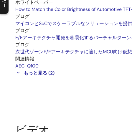
C
l
o
s
e
p
r
o
d
u
c
t
t
r
e
e
m
e
n
O
p
e
n
p
r
o
d
u
c
t
t
r
e
e
m
e
n
ホワイトペーパー
How to Match the Color Brightness of Automotive TFT
ブログ
マイコンとSoCでスケーラブルなソリューションを提供す
ブログ
E/Eアーキテクチャ開発を容易化するバーチャルター
ブログ
次世代ゾーンE/Eアーキテクチャに適したMCU向け仮
関連情報
AEC-Q100
もっと見る (2)
ビデオ