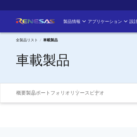
メ
イ
ン
製品情報
アプリケーション
設
Main
コ
ン
navigation
テ
全製品リスト
車載製品
ン
パ
車載製品
ツ
に
ン
移
く
動
ず
概要
製品ポートフォリオ
リソース
ビデオ