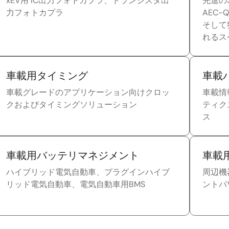
xEV用 IC出力フォトカプラ、トランジスタ出
先進の
力フォトカプラ
AEC-
そして
れるス
車載用タイミング
車載
車載グレードのアプリケーション向けクロッ
車載情
クおよびタイミングソリューション
ティク
ス
車載用バッテリマネジメント
車載
ハイブリッド電気自動車、プラグインハイブ
周辺機
リッド電気自動車、電気自動車用BMS
ントパ