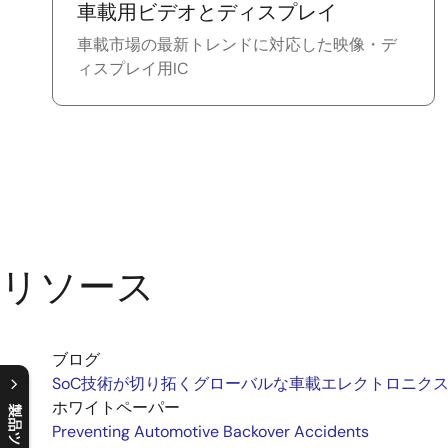
車載用ビデオとディスプレイ
車載市場の最新トレンドに対応した映像・デ
ィスプレイ用IC
リソース
ブログ
SoC技術が切り拓くグローバルな車載エレクトロニク
ホワイトペーパー
製品ツリー
Preventing Automotive Backover Accidents