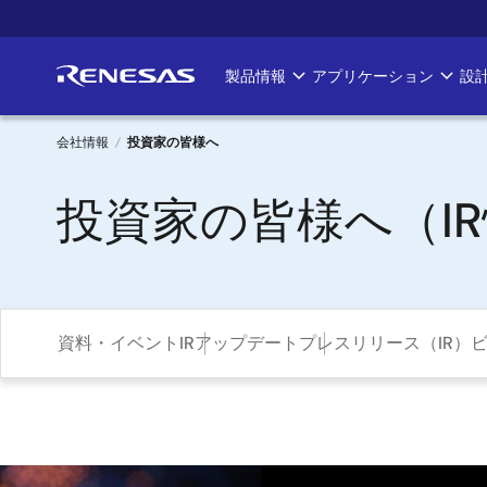
メ
イ
ン
製品情報
アプリケーション
設
Main
コ
ン
navigation
テ
会社情報
投資家の皆様へ
ン
パ
ツ
投資家の皆様へ（I
に
ン
移
く
動
ず
資料・イベント
IRアップデート
プレスリリース（IR）