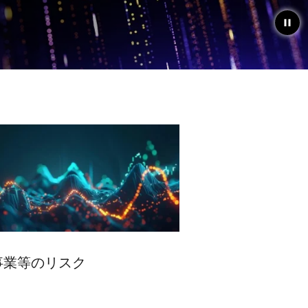
pause
画
像
事業等のリスク