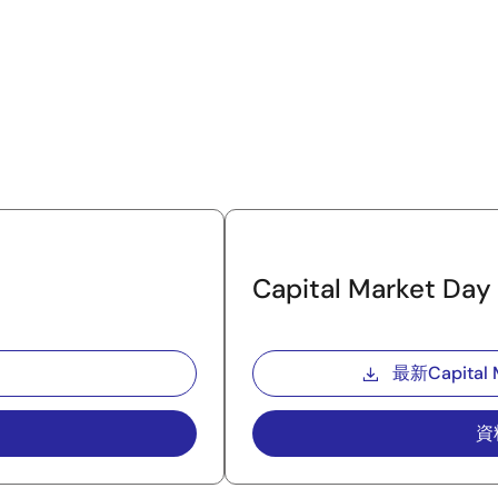
Capital Market Day
最新Capital
資