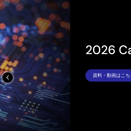
2026 Capital Marke
資料・動画はこちら
arrow_back_ios_new