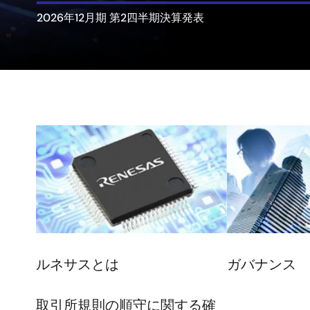
2026年12月期 第2四半期決算発表
画
画
像
像
ルネサスとは
ガバナンス
取引所規則の順守に関する確