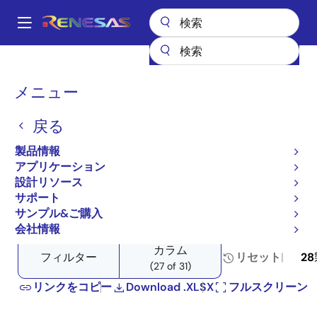
メ
イ
A
ン
Main
コ
全製品リスト
マイクロコントローラとマイクロプロセッサ
navigation
ン
その他のMCUとMPU
プロダクトセレクタ: その他マイコン製品
パ
メニュー
テ
ン
プロダクトセレクタ: その
ン
戻る
ツ
く
他マイコン製品
に
ず
製品情報
移
アプリケーション
動
設計リソース
サポート
Close
Open
製品ツリー
サンプル&ご購入
product
product
会社情報
tree
tree
カラム
menu
menu
フィルター
リセット
28
(27 of 31)
リンクをコピー
Download .XLSX
フルスクリーン