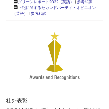
picture_as_pdf
グリーンレポート2022（英語）
|
参考和訳
picture_as_pdf
上記に関するセカンドパーティ・オピニオン
（英語）
|
参考和訳
画
像
社外表彰