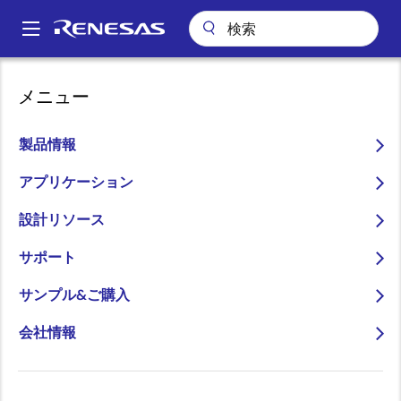
メ
イ
A
ン
Main
コ
会社情報
会社案内
サステナビリティ
navigation
メニュー
ン
パ
サステナビリティ
テ
ン
ン
製品情報
ツ
く
画像
に
アプリケーション
ず
移
設計リソース
動
サポート
SUSTAINABILITY AT
サンプル&ご購入
RENESAS
会社情報
To Make Our Lives Easier