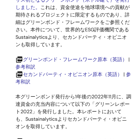
しました。
これは、資金使途を地球環境への貢献が
期待されるプロジェクトに限定するものであり、詳
細はグリーンボンド・フレームワークをご参照くだ
さい。本件について、世界的なESG評価機関である
Sustainalyticsより、セカンドパーティ・オピニオ
ンも取得しています。
picture_as_pdf
グリーンボンド・フレームワーク原本（英語）
|
参考和訳
picture_as_pdf
セカンドパーティ・オピニオン原本（英語）
|
参
考和訳
本グリーンボンド発行から1年後の2022年11月に、調
達資金の充当内容について以下の「グリーンレポー
ト2022」を発行しました。本レポートにおいて
も、Sustainalyticsよりセカンドパーティ・オピニ
オンを取得しています。