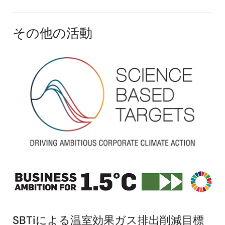
その他の活動
画
像
画
像
SBTiによる温室効果ガス排出削減目標