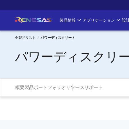
メ
イ
ン
製品情報
アプリケーション
設
Main
コ
ン
navigation
テ
全製品リスト
パワーディスクリート
ン
パ
パワーディスクリ
ツ
に
ン
移
く
動
ず
概要
製品ポートフォリオ
リソース
サポート