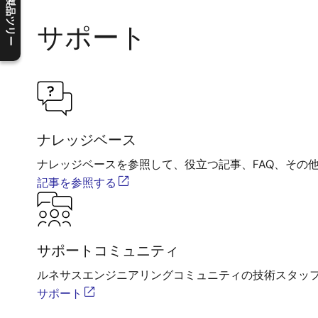
製品ツリー
サポート
C
l
o
s
e
p
r
o
d
u
c
t
t
r
e
e
m
e
n
O
p
e
n
p
r
o
d
u
c
t
t
r
e
e
m
e
n
ナレッジベース
ナレッジベースを参照して、役立つ記事、FAQ、その
記事を参照する
サポートコミュニティ
ルネサスエンジニアリングコミュニティの技術スタッ
サポート