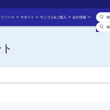
計リソース
サポート
サンプル&ご購入
会社情報
ート