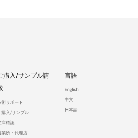
ご購入/サンプル請
言語
求
English
中文
技術サポート
日本語
ご購入/サンプル
在庫確認
営業所・代理店