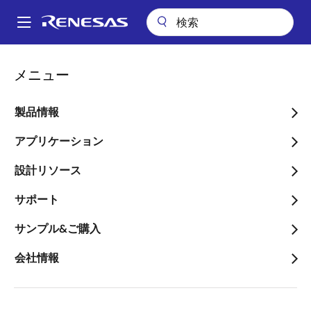
メ
イ
A
ン
Main
コ
navigation
メニュー
ン
弊社ウェブサイトに関する
テ
ご意見
ン
製品情報
ツ
に
アプリケーション
移
設計リソース
動
当社のWebサイトに関するお問合せやフィードバック
サポート
は下記からお送りください。
サンプル&ご購入
製品の購入・価格に関するお問合せは
購入問合せ
製品の技術に関するお問合せは
技術問合せ
会社情報
タイトル