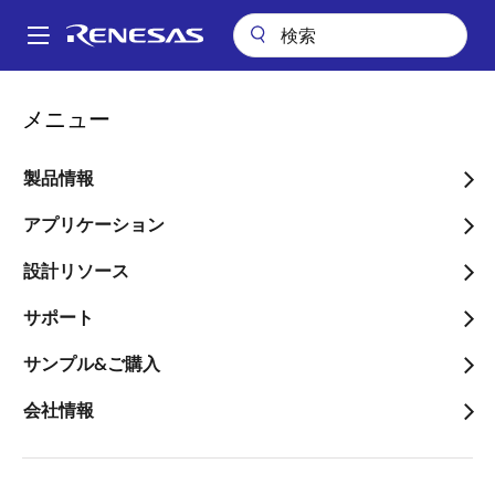
メ
イ
A
ン
Main
コ
品質/信頼性情報/パッケージ
navigation
メニュー
ン
Product Change Notifications (PCN) Search
パ
テ
ン
PCN/PDN Search Tool
ン
製品情報
ツ
く
に
アプリケーション
ず
移
設計リソース
動
Search for product notices relating to Renesas Power
サポート
products.
サンプル&ご購入
By Part Number
会社情報