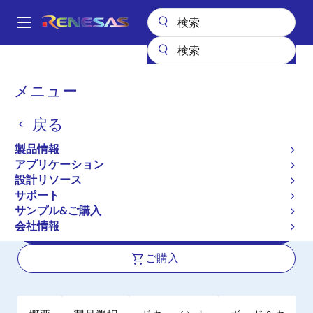
メ
イ
A
ン
Main
コ
全製品リスト
パワー & パワーマネジメント
DC/DCコンバータ
navigation
ン
ステップアップ／ステップダウン（昇降圧）
パ
メニュー
昇降圧コントローラ（外付けFET）
ISL81401A
テ
ン
ン
ISL81401A
戻る
ツ
く
に
ず
製品情報
アクティブ
長期製品供給対象
移
アプリケーション
40V 単方向4スイッチ 同期昇降圧コン
動
設計リソース
トローラ
サポート
サンプル&ご購入
会社情報
データシート
ご購入