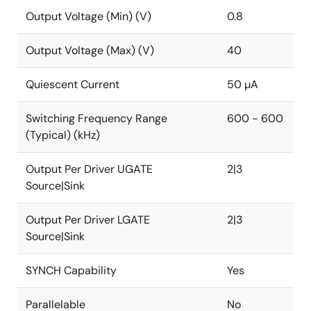
す。 多層過電流保護に加えて、OVP、UVP、OTP、入
Output Voltage (Min) (V)
0.8
力と出力の両方での平均およびピーク電流制限などの
完全な保護機能も提供し、単方向および双方向動作の
Output Voltage (Max) (V)
40
両方で高い信頼性を確保します。 このICは、スペース
重視の32Ld 5mm x 5mm QFNパッケージで提供され、
Quiescent Current
50 µA
放熱性とノイズ耐性が向上しています。 軽負荷時の独
自のDE/Burstモードにより、さまざまな負荷レベルに
Switching Frequency Range
600 - 600
わたって一貫した出力リップルでスタンバイ消費電力
(Typical) (kHz)
を大幅に低減します。
Output Per Driver UGATE
2|3
Source|Sink
Output Per Driver LGATE
2|3
Source|Sink
SYNCH Capability
Yes
Parallelable
No