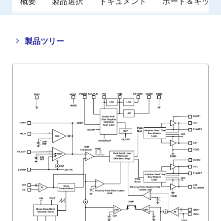
概要
製品選択
ドキュメント
ボード＆キット
Close
Open
製品ツリー
product
product
tree
tree
menu
menu