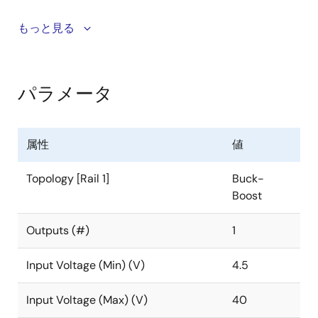
平均電流とパルス単位のピーク電流制限を備え
たデュアルレベルのOCP保護
ISL81401とISL81401Aは、両端にピーク電流と平均電流
もっと見る
の検出と監視を行う4スイッチ同期整流式昇降圧コント
ヒカップまたは定電流モードのいずれかで選択
ローラです。 ISL81401は両方向に電流を流すことがで
可能なOCP応答
きる双方向デバイスであり、ISL81401Aは単方向デバイ
パラメータ
負のパルス単位のピーク電流制限
スです。
ISL81401とISL81401Aは、ブーストモード用のバレー電
属性
値
流変調と降圧モード制御用のピーク電流変調を行う独
自の昇降圧制御アルゴリズムを使用します。 ISL81401
Topology [Rail 1]
Buck-
とISL81401Aには、入力電圧と出力電圧および電流用の
Boost
4つの独立した制御ループがあります。 この製品ファミ
リの両端に固有のピーク電流検出とサイクルごとの電
Outputs (#)
1
流制限により、両端および両方向の高速過渡状態で瞬
時の電流制限を提供することにより、高い動作信頼性
Input Voltage (Min) (V)
4.5
が保証されます。 また、入力と出力の両方に2つの電流
監視ピンがあり、定電流(CC)制限やその他のシステム
Input Voltage (Max) (V)
40
管理機能を容易にします。 低電圧までのCC動作によ
り、過負荷または短絡状態での暴走状態を回避できま