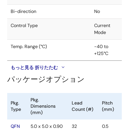
Bi-direction
No
Control Type
Current
Mode
Temp. Range (°C)
-40 to
+125°C
もっと見る
折りたたむ
パッケージオプション
Pkg.
Pkg.
Lead
Pitch
Dimensions
Type
Count (#)
(mm)
(mm)
QFN
5.0 x 5.0 x 0.90
32
0.5