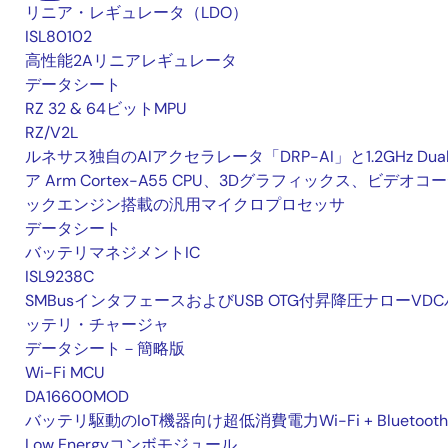
リニア・レギュレータ（LDO）
ISL80102
高性能2Aリニアレギュレータ
データシート
RZ 32 & 64ビットMPU
RZ/V2L
ルネサス独自のAIアクセラレータ「DRP-AI」と1.2GHz Dua
ア Arm Cortex-A55 CPU、3Dグラフィックス、ビデオコ
ックエンジン搭載の汎用マイクロプロセッサ
データシート
バッテリマネジメントIC
ISL9238C
SMBusインタフェースおよびUSB OTG付昇降圧ナローVDC
ッテリ・チャージャ
データシート－簡略版
Wi-Fi MCU
DA16600MOD
バッテリ駆動のIoT機器向け超低消費電力Wi-Fi + Bluetooth
Low Energyコンボモジュール