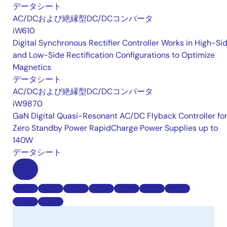
データシート
AC/DCおよび絶縁型DC/DCコンバータ
iW610
Digital Synchronous Rectifier Controller Works in High-Si
and Low-Side Rectification Configurations to Optimize
Magnetics
データシート
AC/DCおよび絶縁型DC/DCコンバータ
iW9870
GaN Digital Quasi-Resonant AC/DC Flyback Controller fo
Zero Standby Power RapidCharge Power Supplies up to
140W
データシート