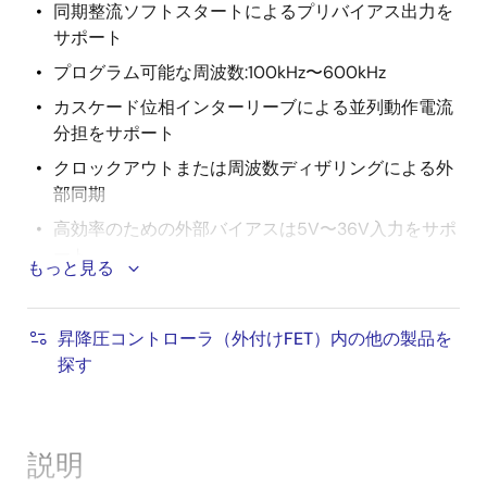
同期整流ソフトスタートによるプリバイアス出力を
サポート
プログラム可能な周波数:100kHz〜600kHz
カスケード位相インターリーブによる並列動作電流
分担をサポート
クロックアウトまたは周波数ディザリングによる外
部同期
高効率のための外部バイアスは5V〜36V入力をサポ
ート
もっと見る
出力および入力電流モニタ
PWM/DE/バーストモード間で選択可能なPWMモー
昇降圧コントローラ（外付けFET）内の他の製品を
ド動作
探す
高精度のEN/UVLOおよびPGOODインジケータ
低シャットダウン電流:2.7μA
完全な保護:OCP、SCP、OVP、OTP、およびUVP
説明