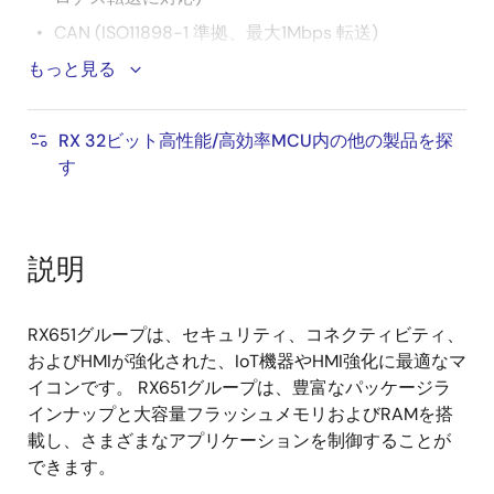
CAN (ISO11898-1 準拠、最大1Mbps 転送)
SD Host I/F(SD メモリ/SDIO 1 or 4 ビット SDバスを
もっと見る
サポート)
SD Slave I/F(SDIO Card Spec Ver2.00準拠)
RX 32ビット高性能/高効率MCU内の他の製品を探
QSPI(XIPモード非対応)
す
その他多彩な通信I/F(SCI、IIC、RSPI他)
16ビットPWMタイマ、16ビット/32ビットコンペア
マッチタイマ、8ビットタイマ、RTC
説明
12ビットA/Dコンバータ、12ビットD/Aコンバータ、
温度センサ
RX651グループは、セキュリティ、コネクティビティ、
TFT-LCDコントローラと2Dグラフィックエンジン搭
およびHMIが強化された、IoT機器やHMI強化に最適なマ
載でユーザインタフェース処理を高速化
イコンです。 RX651グループは、豊富なパッケージラ
インナップと大容量フラッシュメモリおよびRAMを搭
セキュリティ
載し、さまざまなアプリケーションを制御することが
できます。
誤書込みを防止する内蔵フラッシュメモリのプ