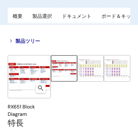
概要
製品選択
ドキュメント
ボード＆キット
Close
Open
製品ツリー
product
product
tree
tree
menu
menu
RX651 Block
Diagram
特長