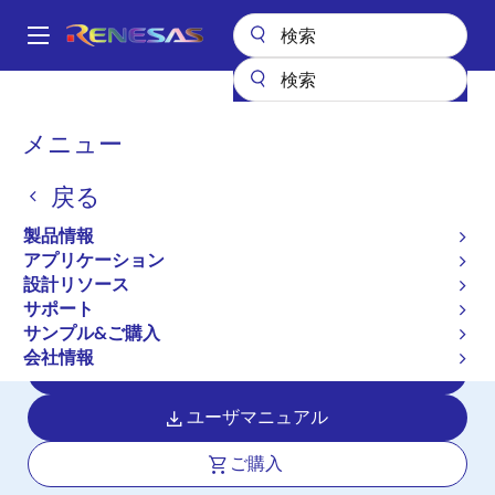
メ
イ
A
ン
Main
コ
全製品リスト
マイクロコントローラとマイクロプロセッサ
navigation
ン
RX 32ビット高性能/高効率MCU
RX651
パ
メニュー
テ
ン
RX651
ン
戻る
ツ
く
アクティブ
長期製品供給対象
に
ず
製品情報
RXv2 コア、大容量RAM、セキュリテ
移
アプリケーション
動
ィ、コネクティビティ、HMIを強化し
設計リソース
た 32 ビットマイクロコントローラ
サポート
サンプル&ご購入
会社情報
データシート
ユーザマニュアル
ご購入