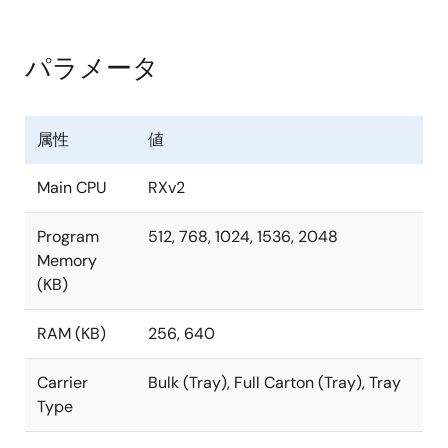
ロテクト機能
Trusted Secure-IPによりハイレベルなRoot-
*2
パラメータ
of-trustを実現
*2
*2
*2
AES、TRNG
、RSA
、SHA
の各種暗号化エ
ンジンを搭載
属性
値
*1 : RXv2コアの代表値
Main CPU
RXv2
*2: 1.5 MB以上のコードフラッシュを搭載した製品のみ
Program
512, 768, 1024, 1536, 2048
Memory
(KB)
RAM (KB)
256, 640
Carrier
Bulk (Tray), Full Carton (Tray), Tray
Type