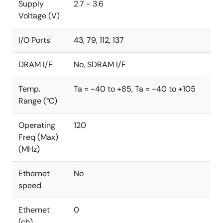
Supply
2.7 - 3.6
Voltage (V)
I/O Ports
43, 79, 112, 137
DRAM I/F
No, SDRAM I/F
Temp.
Ta = -40 to +85, Ta = -40 to +105
Range (°C)
Operating
120
Freq (Max)
(MHz)
Ethernet
No
speed
Ethernet
0
(ch)