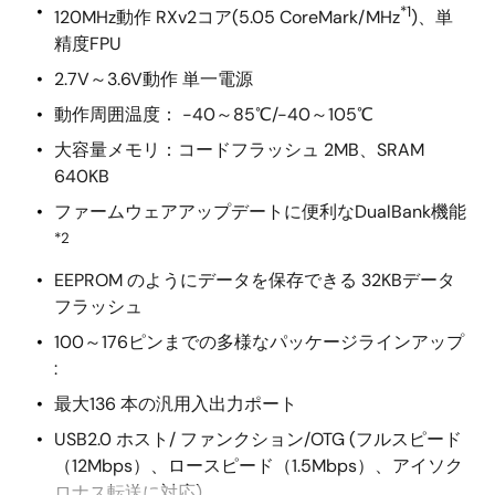
*1
120MHz動作 RXv2コア(5.05 CoreMark/MHz
)、単
精度FPU
2.7V～3.6V動作 単一電源
動作周囲温度： -40～85℃/-40～105℃
大容量メモリ：コードフラッシュ 2MB、SRAM
640KB
ファームウェアアップデートに便利なDualBank機能
*2
EEPROM のようにデータを保存できる 32KBデータ
フラッシュ
100～176ピンまでの多様なパッケージラインアップ
:
最大136 本の汎用入出力ポート
USB2.0 ホスト/ ファンクション/OTG (フルスピード
（12Mbps）、ロースピード（1.5Mbps）、アイソク
ロナス転送に対応)