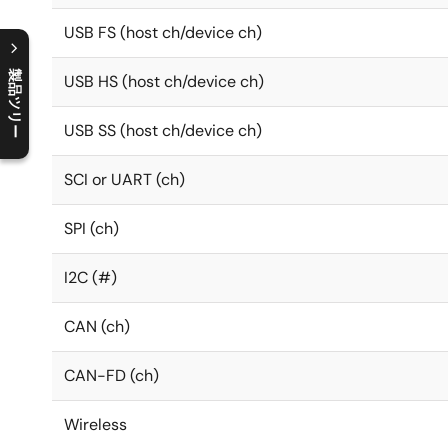
USB FS (host ch/device ch)
製品ツリー
USB HS (host ch/device ch)
C
l
o
s
e
p
r
o
d
u
c
t
t
r
e
e
m
e
n
O
p
e
n
p
r
o
d
u
c
t
t
r
e
e
m
e
n
USB SS (host ch/device ch)
SCI or UART (ch)
SPI (ch)
I2C (#)
CAN (ch)
CAN-FD (ch)
Wireless