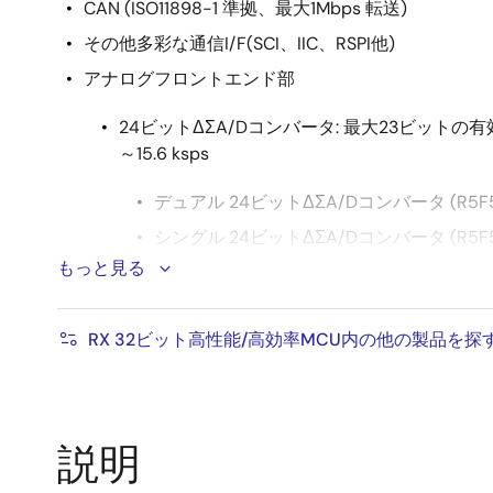
CAN (ISO11898-1 準拠、最大1Mbps 転送)
その他多彩な通信I/F(SCI、IIC、RSPI他)
アナログフロントエンド部
24ビットΔΣA/Dコンバータ: 最大23ビットの有
～15.6 ksps
デュアル 24ビットΔΣA/Dコンバータ (R5F52
シングル 24ビットΔΣA/Dコンバータ (R5F52
もっと見る
PGA：最大128倍まで設定可能なレールツーレ
フト10 nV/℃、ゲインドリフト1 ppm/℃
基準電圧源：温度安定性にすぐれた10 ppm/
RX 32ビット高性能/高効率MCU内の他の製品を探
励起電流源：マッチングの取れたプログラマブ
説明