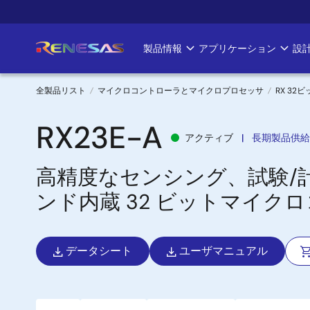
メ
イ
ン
製品情報
アプリケーション
設
Main
コ
ン
navigation
テ
全製品リスト
マイクロコントローラとマイクロプロセッサ
RX 32
ン
パ
ツ
RX23E-A
アクティブ
長期製品供給
に
ン
移
高精度なセンシング、試験/
く
動
ンド内蔵 32 ビットマイク
ず
データシート
ユーザマニュアル