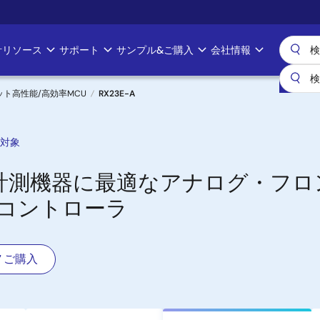
計リソース
サポート
サンプル&ご購入
会社情報
ビット高性能/高効率MCU
RX23E-A
対象
計測機器に最適なアナログ・フロ
ロコントローラ
ご購入