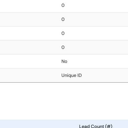
0
0
0
0
No
Unique ID
Lead Count (#)