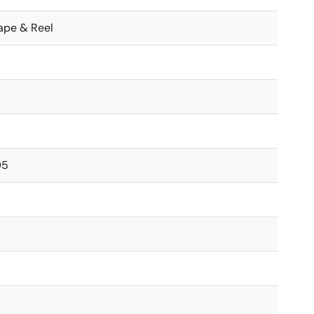
Tape & Reel
05