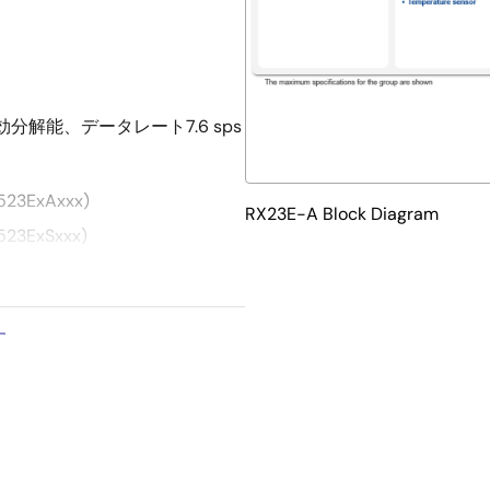
効分解能、データレート7.6 sps
3ExAxxx)
RX23E-A Block Diagram
3ExSxxx)
ール入力PGA。オフセットドリ
℃の低温度ドリフト特性
す
ル電流源