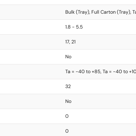
Bulk (Tray), Full Carton (Tray), 
1.8 - 5.5
17, 21
No
Ta = -40 to +85, Ta = -40 to +1
32
No
0
0