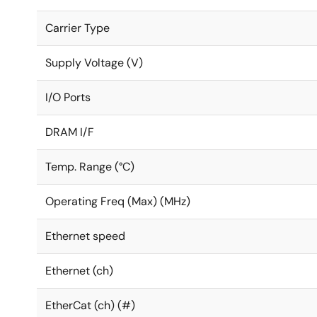
Carrier Type
Supply Voltage (V)
I/O Ports
DRAM I/F
Temp. Range (°C)
Operating Freq (Max) (MHz)
Ethernet speed
Ethernet (ch)
EtherCat (ch) (#)