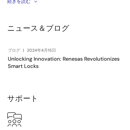
Using Renesas’ Quick Connect Platform, developers
続きを読む
can build a rapid prototype that scales from a simple
fingerprint-accessible lock to a Wi-Fi, and NFC-
enabled door lock. By leveraging industry-standard
ニュース＆ブログ
interfaces, it’s seamless to mix and match processing,
sensing, and connectivity products based on
application needs. This video showcases how you can
build a modular smart lock, with multiple ways to
ブログ
2024年4月15日
grant door access, in just minutes!
Unlocking Innovation: Renesas Revolutionizes
Smart Locks
サポート