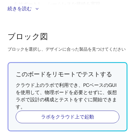
をサポートし、シームレスな接続を実現
続きを読む
最小かつ低消費電力のBluetooth 5.1システムオンチ
ップ(SoC)と超低電力Wi-Fi SoCを搭載し、バッテリ
駆動のIoTデバイスに最適
ブロック図
高度に統合されたNFCリーダライタICとプログラマ
ブルミックスドシグナルマトリクスを内蔵している
ため、複数のシステム機能を1つのカスタム回路に統
ブロックを選択し、デザインに合った製品を見つけてください
合することが可能
Skip
interactive
高性能な120MHz MCUを低ピン数で提供し、効率的
block
な指紋アルゴリズム搭載を実現
このボードをリモートでテストする
diagram
クラウド上のラボで利用でき、PCベースのGUI
を使用して、物理ボードを必要とせずに、仮想
ラボで設計の構成とテストをすぐに開始できま
す。
ラボをクラウド上で起動