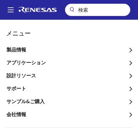
メ
イ
A
ン
Main
コ
アプリケーション
産業用機器
ビルディングオートメーション
navigation
メニュー
ン
超低電力Wi-FiおよびBLEのスマートロック
パ
テ
ン
超低電力Wi-FiおよびBLEの
ン
製品情報
ツ
く
スマートロック
に
アプリケーション
ず
移
設計リソース
動
サポート
ページセクションへ移動：
サンプル&ご購入
会社情報
概要