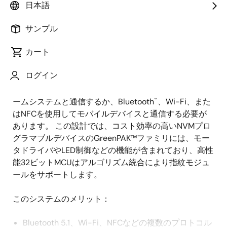
日本語
概
説明
アプリケーション
サンプル
要
カート
スマートロックは、ホームおよびビルディングオート
説
ログイン
メーション業界で急速に成長しているセグメントで
明
す。 これらのロックは、指紋認証を介してスマートホ
®
ームシステムと通信するか、Bluetooth
、Wi-Fi、また
はNFCを使用してモバイルデバイスと通信する必要が
あります。 この設計では、コスト効率の高いNVMプロ
グラマブルデバイスのGreenPAK™ファミリには、モー
タドライバやLED制御などの機能が含まれており、高性
能32ビットMCUはアルゴリズム統合により指紋モジュ
ールをサポートします。
このシステムのメリット：
Bluetooth 5.1、Wi-Fi、NFCなどの複数のプロトコル