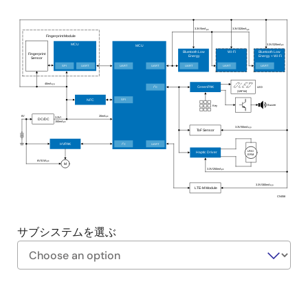
3.3V/5mA
3.3V/320mA
pk
pk
Fingerprint Module
3.3V/325mA
MCU
pk
MCU
Bluetooth Low
Wi-Fi
Bluetooth Low
Fingerprint
Energy
Energy + Wi
-Fi
Sensor
SPI
UART
UART
UART
UART
UART
UART
40mA
typ
2
I
C
LED
GreenPAK
(128*64)
SPI
NFC
Buzzer
Key
6V
20mA
pk
3.3V/
DC/DC
150mA
pk
3.3V/55mA
typ
ToF Sensor
2
I
C
UART
HVPAK
LRA/
Haptic Driver
ERM
6V/0.5A
pk
M
3.3V/250mA
pk
3.3V/300mA
typ
LTE-M Module
CN058
サブシステムを選ぶ
https://labonthecloud.renesas.com/free-
Exiting
pass/smart-
Interactive