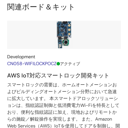
lock-
Block
関連ボード＆キット
solution/58
Diagram
Development
CN058-WIFILOCKPOCZ
アクティブ
AWS IoT対応スマートロック開発キット
スマートロックの需要は、ホームオートメーションお
よびビルディングオートメーション分野において急速
に拡大しています。 本スマートドアロックソリューシ
ョンは、指紋認証制御と低消費電力Wi-Fiを特長として
おり、便利な指紋認証に加え、現地およびリモートか
らの施錠／解錠操作を実現します。 また、Amazon
Web Services（AWS）IoTを使用してドアを制御し、開