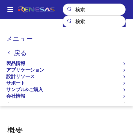
メ
イ
A
ン
Main
コ
設計リソース
開発ツール
navigation
ン
RXファミリ用C/C++コンパイラパッケージ [CC-RX]
パ
メニュー
テ
ン
RXファミリ用C/C++コンパ
ン
戻る
ツ
く
イラパッケージ [CC-RX]
に
ず
製品情報
移
アプリケーション
コンパイラ/アセンブラ
動
設計リソース
サポート
サンプル&ご購入
会社情報
ページセクションへ移動：
概要