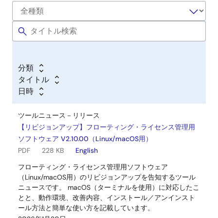
2010年8月5日
ソフトウェア／ツール－評価版ソフトウェア
【無償評価版】HEW付き RXコンパイラ CC-RX V.1.02
Release 01
ログインしてダウンロード
分類
ZIP
122.93 MB
English
タイトル
2009年10月5日
日時
ツールニュース－リリース
【リビジョンアップ】フローティング・ライセンス管理用
ソフトウェア V2.10.00（Linux/macOS用）
PDF
228 KB
English
フローティング・ライセンス管理用ソフトウェア
（Linux/macOS用）のリビジョンアップを告知するツール
ニュースです。 macOS（ターミナルを使用）に対応したこ
とと、動作環境、改善内容、インストール／アンインスト
ール方法と簡単な使い方を記載しています。