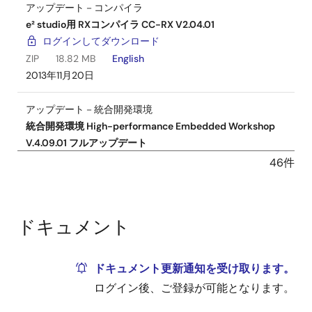
アップデート－コンパイラ
e² studio用 RXコンパイラ CC-RX V2.04.01
ログインしてダウンロード
ZIP
18.82 MB
English
2013年11月20日
アップデート－統合開発環境
統合開発環境 High-performance Embedded Workshop
V.4.09.01 フルアップデート
ログインしてダウンロード
46件
ZIP
66.81 MB
English
2012年6月20日
ドキュメント
アップデート－コンパイラ
HEW用 RXコンパイラ CC-RX V.1.02 Release 01 アップデー
ト
ドキュメント更新通知を受け取ります。
ログインしてダウンロード
ログイン後、ご登録が可能となります。
ZIP
116.80 MB
English