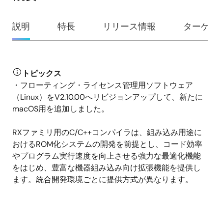
概
説明
特長
リリース情報
ターゲッ
要
トピックス
説
・フローティング・ライセンス管理用ソフトウェア
明
（Linux）をV2.10.00へリビジョンアップして、新たに
macOS用を追加しました。
RXファミリ用のC/C++コンパイラは、組み込み用途に
おけるROM化システムの開発を前提とし、コード効率
やプログラム実行速度を向上させる強力な最適化機能
をはじめ、豊富な機器組み込み向け拡張機能を提供し
ます。統合開発環境ごとに提供方式が異なります。