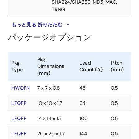
SHA224/SHA256, MD5, MAC,
TRNG
もっと見る
折りたたむ
パッケージオプション
Pkg.
Pkg.
Lead
Pitch
Dimensions
Type
Count (#)
(mm)
(mm)
HWQFN
7 x 7 x 0.8
48
0.5
LFQFP
10 x 10 x 1.7
64
0.5
LFQFP
14 x 14 x 1.7
100
0.5
LFQFP
20 x 20 x 1.7
144
0.5