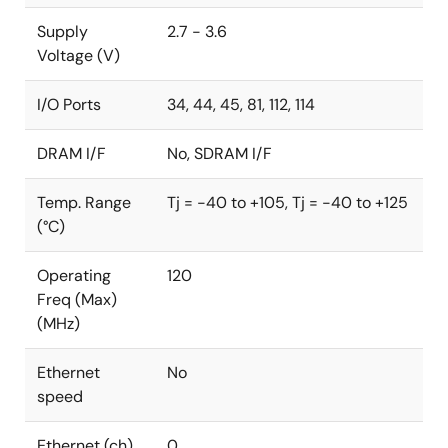
Supply
2.7 - 3.6
Voltage (V)
I/O Ports
34, 44, 45, 81, 112, 114
DRAM I/F
No, SDRAM I/F
Temp. Range
Tj = -40 to +105, Tj = -40 to +125
(°C)
Operating
120
Freq (Max)
(MHz)
Ethernet
No
speed
Ethernet (ch)
0