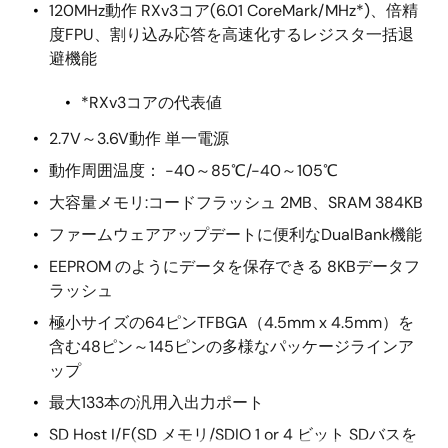
120MHz動作 RXv3コア(6.01 CoreMark/MHz*)、倍精
度FPU、割り込み応答を高速化するレジスタ一括退
避機能
*RXv3コアの代表値
2.7V～3.6V動作 単一電源
動作周囲温度： -40～85℃/-40～105℃
大容量メモリ:コードフラッシュ 2MB、SRAM 384KB
ファームウェアアップデートに便利なDualBank機能
EEPROM のようにデータを保存できる 8KBデータフ
ラッシュ
極小サイズの64ピンTFBGA（4.5mm x 4.5mm）を
含む48ピン～145ピンの多様なパッケージラインア
ップ
最大133本の汎用入出力ポート
SD Host I/F(SD メモリ/SDIO 1 or 4 ビット SDバスを