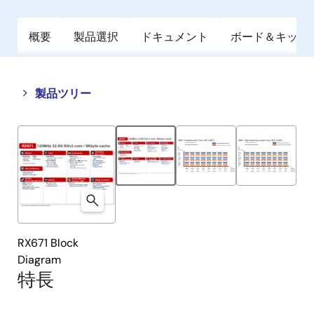
概要
製品選択
ドキュメント
ボード＆キット
Close
Open
製品ツリー
product
product
tree
tree
menu
menu
RX671 Block
Diagram
特長