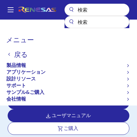
メ
イ
A
ン
Main
コ
全製品リスト
マイクロコントローラとマイクロプロセッサ
navigation
ン
RX 32ビット高性能/高効率MCU
RX671
パ
メニュー
テ
ン
RX671
ン
戻る
ツ
く
アクティブ
長期製品供給対象
に
ず
製品情報
高速リアルタイム制御と非接触HMIを
移
アプリケーション
動
実現する32ビットマイクロコントロー
設計リソース
ラ
サポート
サンプル&ご購入
会社情報
データシート
ユーザマニュアル
ご購入