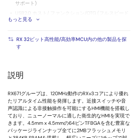
サポート)
USB2.0 ホスト/ ファンクション/OTG (フルスピード
もっと見る
（12Mbps）、ロースピード（1.5Mbps）、アイソク
ロナス転送に対応)
CAN (ISO11898-1 準拠、最大1Mbps 転送)
RX 32ビット高性能/高効率MCU内の他の製品を探
す
QSPI(XIPモード対応)
その他多彩な通信I/F(SCI、IIC、RSPI他)
16ビットPWMタイマ、16ビット/32ビットコンペア
説明
マッチタイマ、8ビットタイマ、RTC
12ビットA/Dコンバータ、温度センサ
RX671グループは、120MHz動作のRXv3コアにより優れ
静電容量式タッチセンサ(CTSU)
たリアルタイム性能を発揮します。近接スイッチや音
自己容量方式：1 端子1 キー構成で最大17 キーに
声認識による非接触操作を可能にするHMI機能を搭載し
対応
ており、ニューノーマルに適した衛生的なHMIを実現で
きます。4.5mm x 4.5mmの64ピンTFBGAを含む豊富な
相互容量方式：マトリクス構成により最大64
パッケージラインナップ全てに2MBフラッシュメモリ
キーに対応
と384KB SRAMを搭載し、幅広いニーズに1チップで対