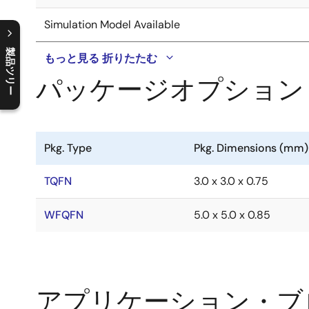
Simulation Model Available
製品ツリー
もっと見る
折りたたむ
C
l
o
s
e
p
r
o
d
u
c
t
t
r
e
e
m
e
n
O
p
e
n
p
r
o
d
u
c
t
t
r
e
e
m
e
n
パッケージオプション
Pkg. Type
Pkg. Dimensions (mm)
TQFN
3.0 x 3.0 x 0.75
WFQFN
5.0 x 5.0 x 0.85
アプリケーション・ブ