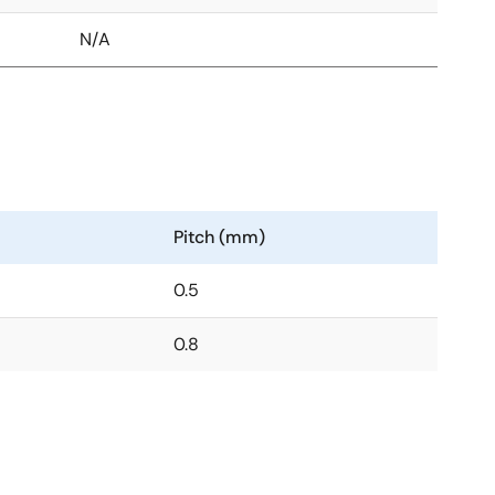
N/A
Pitch (mm)
0.5
0.8