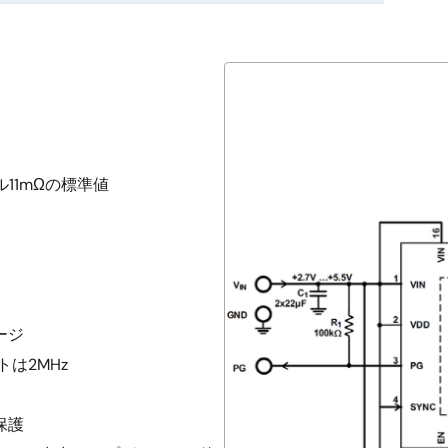
ル11mΩの標準値
ージ
トは2MHz
保護