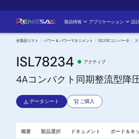
メ
イ
ン
製品情報
アプリケーション
設
Main
コ
ン
navigation
テ
全製品リスト
パワー & パワーマネジメント
DC/DCコンバータ
ス
ン
パ
ツ
ISL78234
アクティブ
に
ン
移
4Aコンパクト同期整流型降
く
動
ず
データシート
ご購入
概要
製品選択
ドキュメント
ボード＆キ