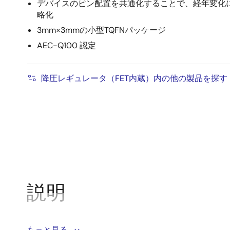
デバイスのピン配置を共通化することで、経年変化
略化
3mm×3mmの小型TQFNパッケージ
AEC-Q100 認定
降圧レギュレータ（FET内蔵）内の他の製品を探す
説明
ISL78233とISL78234は、高効率のモノリシック同期
もっと見る