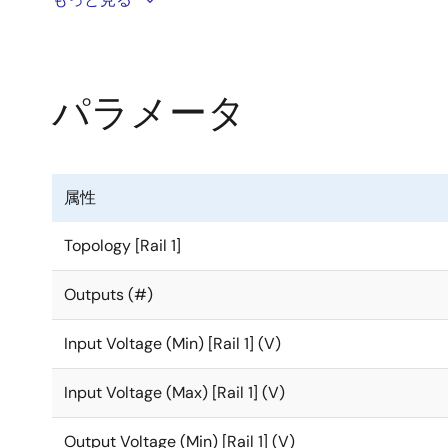
ることが可能です。 このデバイスは電流モード制御
ます。 ISL78233とISL78234は、非常に低いオン
削減することができました。 100%デューティ・サイ
波数を500kHz～4MHzの範囲で調整可能です。 FS端
パラメータ
荷時には不連続動作または強制連続動作に設定すること
失を低減することで高効率を実現します。 短絡時およ
属性
その他、過電圧、過熱などの保護機能も内蔵されています。
源投入時に1msのパワーグッド（PG）タイマを提供
Topology [Rail 1]
定または調整可能なソフト スタート、内部/外部補正
Outputs (#)
ISL78233とISL78234は、鉛フリーパッケージの3mm×3mm
Quad Flat No-Lead （WFQFN）で提供されていま
Input Voltage (Min) [Rail 1] (V)
Input Voltage (Max) [Rail 1] (V)
Output Voltage (Min) [Rail 1] (V)