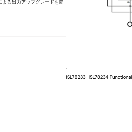
による出力アップグレードを簡
ISL78233_ISL78234 Functiona
式降圧DC/DCコンバータで、2.7V～5.5Vの入力電源から3A（ISL