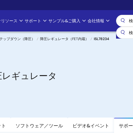
計リソース
サポート
サンプル&ご購入
会社情報
テップダウン（降圧）
降圧レギュレータ（FET内蔵）
ISL78234
圧レギュレータ
ット
ソフトウェア／ツール
ビデオ&イベント
サポー