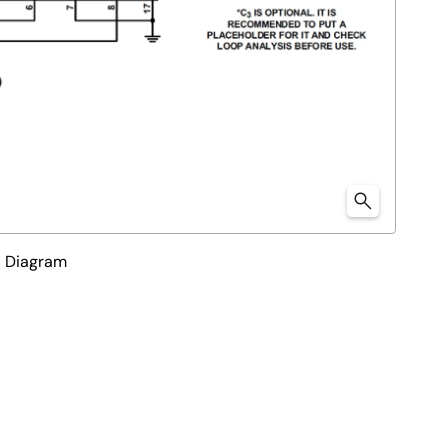
l Diagram
78233）または4A（ISL78234）の連続出力電流を供給す