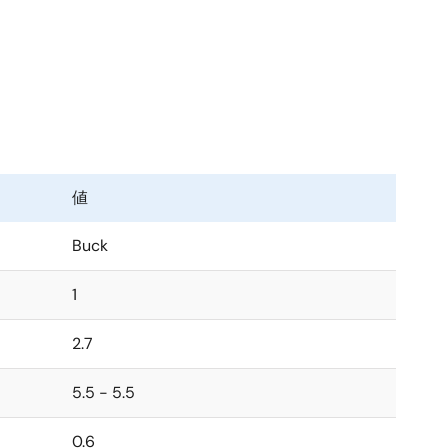
で、高周波での超低デューティ・サイクル動作を実現し
Ω）ロー サイドFETを統合し、効率を最大化し、外部部品数を
ト電圧を実現します。PWM（パルス幅変調器）の動作周
設定されます。 ISL78233とISL78234は、軽負
渉を低減し、不連続モードでは軽負荷時のスイッチング損
で、故障を防止します。
値
を示します。 ISL78233とISL78234は、電
チにより出力コンデンサを放電します。 その他、内部固
Buck
1
ドを露出した5mm×5mm 16 Ld Wettable Flank
で動作するように定格されています。
2.7
5.5 - 5.5
0.6