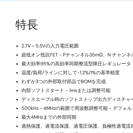
特長
2.7V～5.5Vの入力電圧範囲
超低オン抵抗FET - Pチャンネル35mΩ、N チャンネ
最大効率95%の高効率同期整流型降圧レギュレータ
温度/負荷/ラインに対して-1.2%/1%の基準精度
わずか3つの外部取付部品でBOMを完成
内部ソフトスタート - 1msまたは調整可能
ディスエーブル時のソフトストップ出力ディスチャ
500kHz～4MHzの範囲で周波数調整可能 - デフォル
最大4MHzまでの外部同期
過熱保護、過電流保護、過電圧保護、負極性過電流