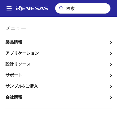
メ
イ
A
ン
Main
コ
会社案内
プレスセンター
ブログ
navigation
メニュー
ン
セカンダリMCUのOTA、RXファミリで実現してみませんか？ ～
パ
FreeRTOS編～
テ
ン
ン
製品情報
セカンダリMCUのOTA、
ツ
く
RXファミリで実現してみ
に
アプリケーション
ず
移
ませんか？ ～FreeRTOS編
設計リソース
動
～
サポート
サンプル&ご購入
会社情報
画
Hiroyuki Nakaki
像