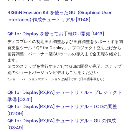
RX65N Envision Kit を使ったGUI (Graphical User
Interfaces) 作成チュートリアル [31:48]
QE for Display を使ってお手軽GUI開発 [14:13]
ディスプレイの初期画面調整および画質調整をサポートする開
発支援ツール「QE for Display」。プロジェクト立ち上げから
画質調整・パートナー製GUIツールの導入まで全工程を紹介し
ます。
３つのステップを実行するだけでGUIの開発が完了。ステップ
別のショートバージョンビデオもご活用ください。
*ショートバージョンのナレーションは英語です（日本語字幕あり）
QE for Display[RX,RA] チュートリアル - プロジェクト
準備 [02:41]
QE for Display[RX,RA] チュートリアル - LCDの調整
[02:09]
QE for Display[RX,RA] チュートリアル - GUIの作成
[03:49]