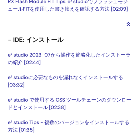
RX Flash Module FIT Tips: e² studioでフラッシュモジ
ュールFITを使用した書き換えを確認する方法 [02:09]
keyboard_double_arrow_up
- IDE: インストール
e² studio 2023-07から操作を簡略化したインストーラ
の紹介 [02:44]
e² studioに必要なものを漏れなくインストールする
[03:32]
e² studio で使用する OSS ツールチェーンのダウンロー
ドとインストール [02:38]
e² studio Tips - 複数のバージョンをインストールする
方法 [01:35]