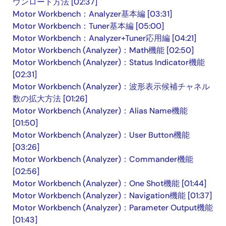
ウンロード方法 [02:37]
Motor Workbench：Analyzer基本編 [03:31]
Motor Workbench：Tuner基本編 [05:00]
Motor Workbench：Analyzer+Tuner応用編 [04:21]
Motor Workbench (Analyzer)：Math機能 [02:50]
Motor Workbench (Analyzer)：Status Indicator機能
[02:31]
Motor Workbench (Analyzer)：波形表示候補チャネル
数の拡大方法 [01:26]
Motor Workbench (Analyzer)：Alias Name機能
[01:50]
Motor Workbench (Analyzer)：User Button機能
[03:26]
Motor Workbench (Analyzer)：Commander機能
[02:56]
Motor Workbench (Analyzer)：One Shot機能 [01:44]
Motor Workbench (Analyzer)：Navigation機能 [01:37]
Motor Workbench (Analyzer)：Parameter Output機能
[01:43]