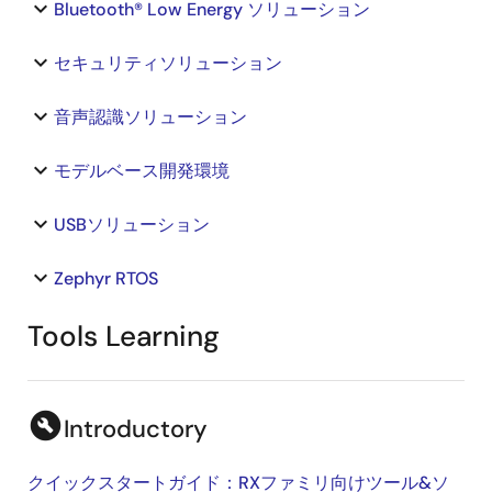
keyboard_arrow_down
Bluetooth® Low Energy ソリューション
keyboard_arrow_down
セキュリティソリューション
keyboard_arrow_down
音声認識ソリューション
keyboard_arrow_down
モデルベース開発環境
keyboard_arrow_down
USBソリューション
keyboard_arrow_down
Zephyr RTOS
Tools Learning
build_circle
Introductory
クイックスタートガイド：RXファミリ向けツール&ソ