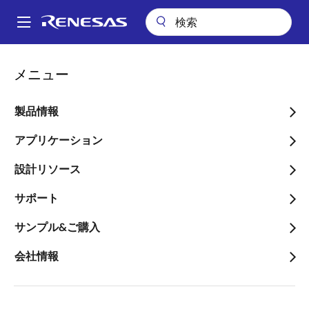
メ
イ
A
ン
Main
コ
navigation
メニュー
ン
RX Family Software & Tool
テ
Course
ン
製品情報
ツ
に
アプリケーション
画像
移
設計リソース
動
サポート
サンプル&ご購入
会社情報