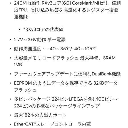
240MHz動作 RXv3コア(6.01 CoreMark/MHz*)、倍精
度FPU、割り込み応答を高速化するレジスタ一括退
避機能
*RXv3コアの代表値
2.7V～3.6V動作 単一電源
動作周囲温度： -40～85℃/-40～105℃
大容量メモリ:コードフラッシュ 最大4MB、SRAM
1MB
ファームウェアアップデートに便利なDualBank機能
EEPROM のようにデータを保存できる 32KBデータ
フラッシュ
多ピンパッケージ 224ピンLFBGAを含む100ピン～
224ピンの多様なパッケージラインアップ
最大182本の入出力ポート
EtherCAT®スレーブコントローラ内蔵