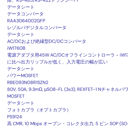
限、RS-485/RS-422トランシーバ
データシート
データコンバータ
RAA3064002GFP
レゾルバデジタルコンバータ
データシート
AC/DCおよび絶縁型DC/DCコンバータ
iW1760B
電源アダプタ用45W AC/DCオフラインコントローラ - iW1
に比べ出力リップルが低く、入力電圧の幅が広い
データシート
パワーMOSFET
RBE093N08R1SZN2
80V, 50A, 9.3mΩ, μSO8-FL (3x3), REXFET-1 Nチャネルパ
MOSFET
データシート
フォトカプラ（オプトカプラ）
PS9124
高 CMR, 10 Mbps オープン・コレクタ出力, 5 ピン SOP (SO