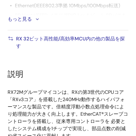
Ethernet(IEEE802.3準拠 10Mbps/100Mbps転送)
SD Host I/F(SD メモリ/SDIO 1 or 4 ビット SDバスを
もっと見る
サポート)
USB2.0 ホスト/ ファンクション/OTG (フルスピード
RX 32ビット高性能/高効率MCU内の他の製品を探
（12Mbps）、ロースピード（1.5Mbps）、アイソク
す
ロナス転送に対応)
CAN (ISO11898-1 準拠、最大1Mbps 転送)
QSPI(XIPモード非対応)
説明
その他多彩な通信I/F(SCI、IIC、RSPI他)
32ビット汎用PWMタイマ、16ビットPWMタイマ、
RX72Mグループマイコンは、RXの第3世代のCPUコア
16ビット/32ビットコンペアマッチタイマ、8ビット
「RXv3コア」を搭載した240MHz動作するハイパフォ
タイマ、RTC
ーマンスな製品です。倍精度浮動小数点処理命令によ
12ビットA/Dコンバータ、12ビットD/Aコンバータ、
り処理能力が大きく向上します。EtherCAT®スレーブコ
温度センサ
ントローラを搭載し、従来専用コントローラを 必要と
TFT-LCDコントローラと2Dグラフィックエンジン搭
したシステム構成を1チップで実現し、部品点数の削減
載でユーザインタフェース処理を高速化
や省スペース化に貢献します。