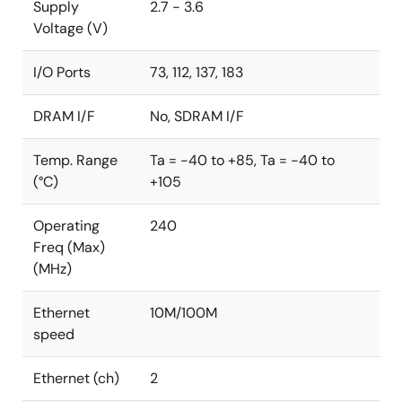
Supply
2.7 - 3.6
Voltage (V)
I/O Ports
73, 112, 137, 183
DRAM I/F
No, SDRAM I/F
Temp. Range
Ta = -40 to +85, Ta = -40 to
(°C)
+105
Operating
240
Freq (Max)
(MHz)
Ethernet
10M/100M
speed
Ethernet (ch)
2