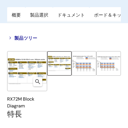
概要
製品選択
ドキュメント
ボード＆キット
Close
Open
製品ツリー
product
product
tree
tree
menu
menu
RX72M Block
Diagram
特長