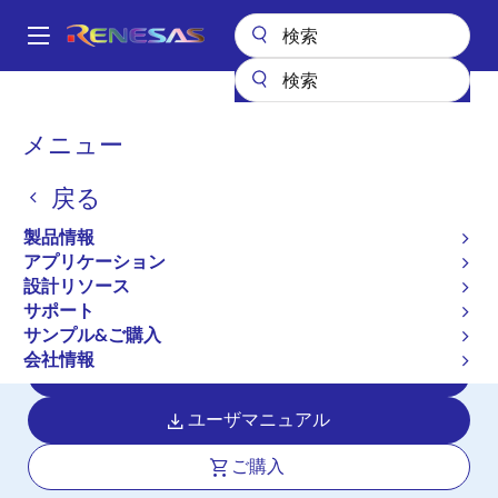
メ
イ
A
ン
Main
コ
全製品リスト
マイクロコントローラとマイクロプロセッサ
navigation
ン
RX 32ビット高性能/高効率MCU
RX72M
パ
メニュー
テ
ン
RX72M
ン
戻る
ツ
く
アクティブ
長期製品供給対象
に
ず
製品情報
産業ネットワークソリューションを実
移
アプリケーション
動
現するハイパフォーマンスな 32 ビッ
設計リソース
トマイクロコントローラ
サポート
サンプル&ご購入
会社情報
データシート
ユーザマニュアル
ご購入