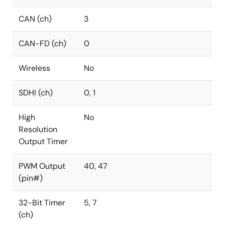
CAN (ch)
3
CAN-FD (ch)
0
Wireless
No
SDHI (ch)
0, 1
High
No
Resolution
Output Timer
PWM Output
40, 47
(pin#)
32-Bit Timer
5, 7
(ch)