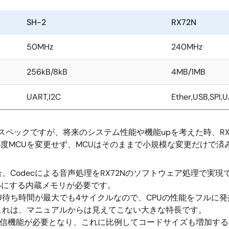
SH-2
RX72N
50MHz
240MHz
256kB/8kB
4MB/1MB
UART,I2C
Ether,USB,SPI,
バースペックですが、将来のシステム性能や機能upを考えた時、R
都度MCUを変更せず、MCUはそのままで小規模な変更だけで
Codecによる音声処理をRX72Nのソフトウェア処理で実現で
小にする内蔵メモリが必要です。
PU待ち時間が最大でも4サイクルなので、CPUの性能をフルに
これは、マニュアルからは見えてこない大きな特長です。
どの通信機能が必要となり、これに比例してコードサイズも増加する