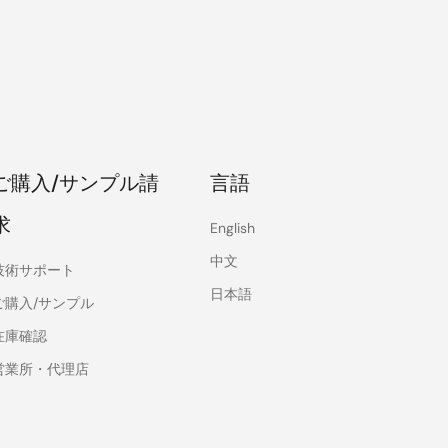
ご購入/サンプル請
言語
求
English
中文
技術サポート
日本語
ご購入/サンプル
在庫確認
営業所・代理店