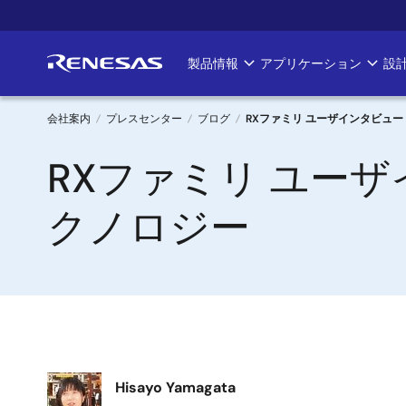
メ
イ
ン
製品情報
アプリケーション
設
Main
コ
ン
navigation
テ
会社案内
プレスセンター
ブログ
RXファミリ ユーザインタビュ
ン
パ
RXファミリ ユー
ツ
に
ン
移
クノロジー
く
動
ず
画
Hisayo Yamagata
像