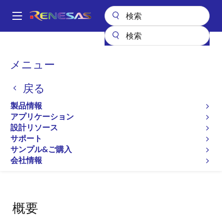
メ
イ
A
ン
Main
コ
設計リソース
開発ツール
Security Key Management Tool
navigation
ン
パ
メニュー
Security Key Management
テ
ン
ン
Tool
戻る
ツ
く
に
ず
製品情報
ソリューション・ツールキット
移
アプリケーション
動
設計リソース
サポート
サンプル&ご購入
ページセクションへ移動：
会社情報
概要