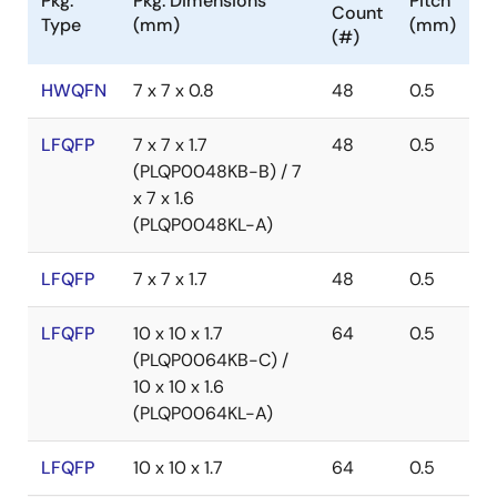
Pkg.
Pkg. Dimensions
Pitch
Count
Type
(mm)
(mm)
(#)
HWQFN
7 x 7 x 0.8
48
0.5
LFQFP
7 x 7 x 1.7
48
0.5
(PLQP0048KB-B) / 7
x 7 x 1.6
(PLQP0048KL-A)
LFQFP
7 x 7 x 1.7
48
0.5
LFQFP
10 x 10 x 1.7
64
0.5
(PLQP0064KB-C) /
10 x 10 x 1.6
(PLQP0064KL-A)
LFQFP
10 x 10 x 1.7
64
0.5