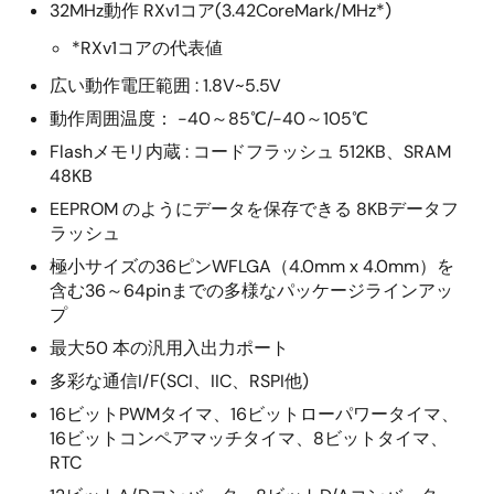
32MHz動作 RXv1コア(3.42CoreMark/MHz*)
*RXv1コアの代表値
広い動作電圧範囲 : 1.8V~5.5V
動作周囲温度： -40～85℃/-40～105℃
Flashメモリ内蔵 : コードフラッシュ 512KB、SRAM
48KB
EEPROM のようにデータを保存できる 8KBデータフ
ラッシュ
極小サイズの36ピンWFLGA（4.0mm x 4.0mm）を
含む36～64pinまでの多様なパッケージラインアッ
プ
最大50 本の汎用入出力ポート
多彩な通信I/F(SCI、IIC、RSPI他)
16ビットPWMタイマ、16ビットローパワータイマ、
16ビットコンペアマッチタイマ、8ビットタイマ、
RTC