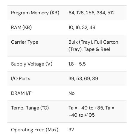
Program Memory (KB)
64, 128, 256, 384, 512
RAM (KB)
10, 16, 32, 48
Carrier Type
Bulk (Tray), Full Carton
(Tray), Tape & Reel
Supply Voltage (V)
1.8 - 5.5
I/O Ports
39, 53, 69, 89
DRAM I/F
No
Temp. Range (°C)
Ta = -40 to +85, Ta =
-40 to +105
Operating Freq (Max)
32