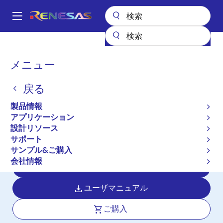
メ
イ
A
ン
Main
コ
全製品リスト
マイクロコントローラとマイクロプロセッサ
navigation
ン
RX 32ビット高性能/高効率MCU
RX130
パ
メニュー
テ
ン
RX130
ン
戻る
ツ
く
アクティブ
長期製品供給対象
に
ず
製品情報
タッチキー機能強化、5V 対応高性能・
移
アプリケーション
動
高コストパフォーマンス 32 ビットマ
設計リソース
イクロコントローラ
サポート
サンプル&ご購入
会社情報
データシート
ユーザマニュアル
ご購入