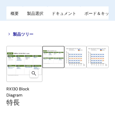
概要
製品選択
ドキュメント
ボード＆キット
Close
Open
製品ツリー
product
product
tree
tree
menu
menu
RX130 Block
Diagram
特長