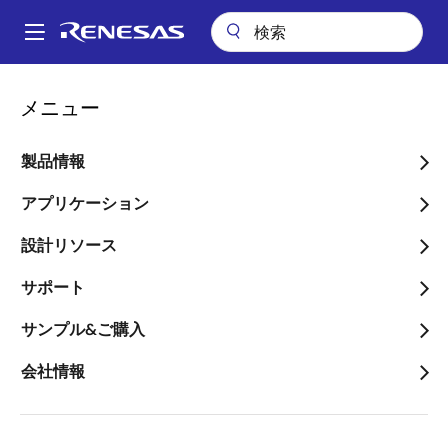
メ
イ
A
ン
Main
コ
会社案内
プレスセンター
ブログ
navigation
メニュー
ン
RXファミリのソフトウェアの歴史と今後の展望 #5
パ
テ
ン
RXファミリのソフトウェ
ン
製品情報
ツ
く
アの歴史と今後の展望 #5
に
アプリケーション
ず
移
設計リソース
動
サポート
画
サンプル&ご購入
石黒 裕紀
像
主幹技師
会社情報
公開日:2022年9月1日