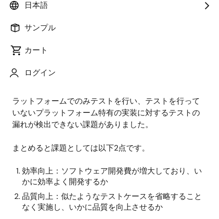
日本語
ソフトウェア開発は規模やその複雑さ度合いが増して
サンプル
います。ソフトウェア開発者は設計とコーディングに
集中したいと思う傍ら、テスト結果集計やリリースパ
カート
ッケージ作成、マニュアル作成に追われます。一方、1
コードで複数プラットフォームに対応するような開発
ログイン
の場合、テスト工程の8割以上がプラットフォーム毎に
同じ、というケースがありました。この場合特定のプ
ラットフォームでのみテストを行い、テストを行って
いないプラットフォーム特有の実装に対するテストの
漏れが検出できない課題がありました。
まとめると課題としては以下2点です。
効率向上：ソフトウェア開発費が増大しており、い
かに効率よく開発するか
品質向上：似たようなテストケースを省略すること
なく実施し、いかに品質を向上させるか